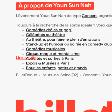
À propos de Youn Sun Nah
L’événement Youn Sun Nah de type
Concert
, organis
Toujours à la recherche de la sortie idéale ? Voici qu
Comédies drôles et pop’
Célébrités au théâtre
Au théâtre, pour faire le plein d’émotions
Stand-up et humour
ou
soirée en comedy club
Comédies musicales
Cirque, magie et mentalisme
Lire la suite
Activités et sorties à Paris
Expos & Musées à Paris
Pour les enfants, petits et grands
BilletReduc
Hauts-de-Seine (92)
Concert
Youn