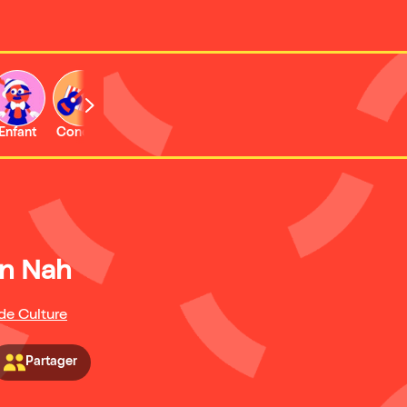
Enfant
Concert
Activité
Expo et musée
n Nah
 de Culture
Partager