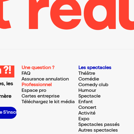
Une question ?
Les spectacles
 ?!
FAQ
Théâtre
Assurance annulation
Comédie
s, les
Professionnel
Comedy club
Espace pro
Humour
 mère
Cartes entreprise
Spectacle
Téléchargez le kit média
Enfant
Concert
S’inscrire S’inscrire S’inscrire S’inscrire S’inscrire S’inscrire S’inscrire S’inscrire S’inscrire S’inscrire S’inscrire S’inscrire
Activité
Expo
Spectacles passés
Autres spectacles