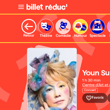
Retour
Théâtre
Comédie
Humour
Spectacle
Youn Su
1 h 30 min
Centre d'Art et
Concert
Favoris