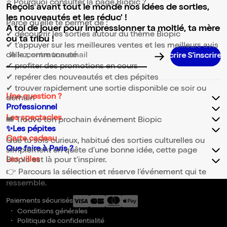
⭐ Pourquoi consulter la page Biopic ?
Reçois avant tout le monde nos idées de sorties,
les nouveautés et les réduc' !
Parce qu’elle te permet de :
A toi de jouer pour impressionner ta moitié, ta mère
✔ découvrir les sorties autour du thème Biopic
ou ta tribu !
✔ t’appuyer sur les meilleures ventes et les meilleurs avis
de la communauté
Adresse email pour la newsletter
✔ profiter des promotions en cours
✔ repérer des nouveautés et des pépites
✔ trouver rapidement une sortie disponible ce soir ou
Une question ?
demain
Professionnel
Les spectacles
🎟️ Trouve ton prochain événement Biopic
✨Les pépites
Carte cadeau
Que tu sois curieux, habitué des sorties culturelles ou
Que faire à Paris ?
simplement en quête d’une bonne idée, cette page
Les villes
Biopic est là pour t’inspirer.
👉 Parcours la sélection et réserve l’événement qui te
ressemble.
Paiements sécurisés
Conditions générales
Politique de confidentialité