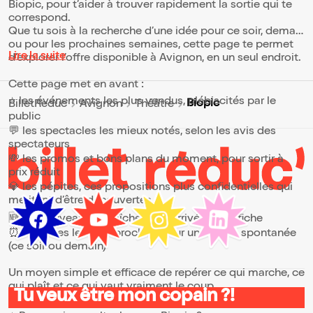
Biopic, pour t’aider à trouver rapidement la sortie qui te
correspond.
Que tu sois à la recherche d’une idée pour ce soir, demain
ou pour les prochaines semaines, cette page te permet
Lire la suite
d’explorer l’offre disponible à Avignon, en un seul endroit.
Cette page met en avant :
⭐ les événements les plus vendus, plébiscités par le
Biopic
BilletReduc
Avignon
Théâtre
public
💬 les spectacles les mieux notés, selon les avis des
spectateurs
💸 les promos et bons plans du moment, pour sortir à
prix réduit
💎 les pépites, ces propositions plus confidentielles qui
méritent d’être découvertes
🆕 les nouveautés, fraîchement arrivées à l’affiche
⏰ les dates les plus proches, pour une sortie spontanée
(ce soir ou demain)
Un moyen simple et efficace de repérer ce qui marche, ce
qui plaît et ce qui vaut vraiment le coup.
Tu veux être mon copain ?!