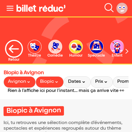
Théâtre
Comédie
Humour
Spectacle
Enfant
Retour
Biopic à Avignon
Avignon
Biopic
Dates
Prix
Promo
Rien à l’affiche ici pour l’instant… mais ça arrive vite 👀
Biopic à Avignon
Ici, tu retrouves une sélection complète d’événements,
spectacles et expériences regroupés autour du thème