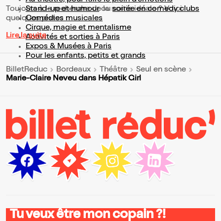
Au théâtre, pour faire le plein d’émotions
Toujours à la recherche de la sortie idéale ? Voici
Stand-up et humour
ou
soirée en comedy clubs
quelques pistes :
Comédies musicales
Cirque, magie et mentalisme
Lire la suite
Activités et sorties à Paris
Expos & Musées à Paris
Pour les enfants, petits et grands
BilletReduc
Bordeaux
Théâtre
Seul en scène
Marie-Claire Neveu dans Hépatik Girl
Tu veux être mon copain ?!