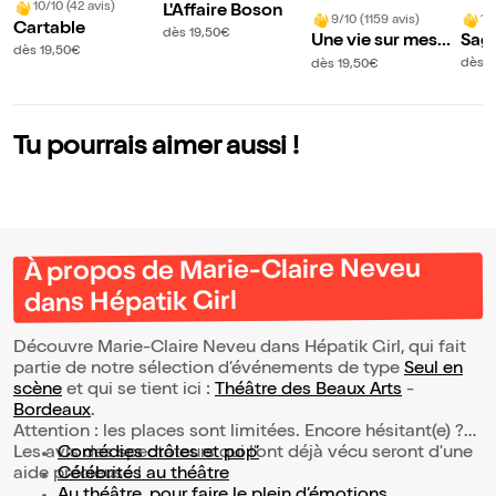
10/10 (42 avis)
L'Affaire Boson
10
9/10 (1159 avis)
Cartable
dès 19,50€
Sag
Une vie sur mesur
dès 19,50€
e
e
dès 1
dès 19,50€
Tu pourrais aimer aussi !
À propos de Marie-Claire Neveu
dans Hépatik Girl
Découvre Marie-Claire Neveu dans Hépatik Girl, qui fait
partie de notre sélection d’événements de type
Seul en
scène
et qui se tient ici :
Théâtre des Beaux Arts
-
Bordeaux
.
Attention : les places sont limitées. Encore hésitant(e) ?
Les avis des spectateurs qui l'ont déjà vécu seront d'une
Comédies drôles et pop’
aide précieuse !
Célébrités au théâtre