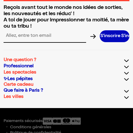
Reçois avant tout le monde nos idées de sorties,
les nouveautés et les réduc' !
A toi de jouer pour impressionner ta moitié, ta mère
ou ta tribu !
S’inscrire S’inscrire S’in
Adresse email pour la newsletter
Une question ?
Professionnel
Les spectacles
✨Les pépites
Carte cadeau
Que faire à Paris ?
Les villes
Paiements sécurisés
Conditions générales