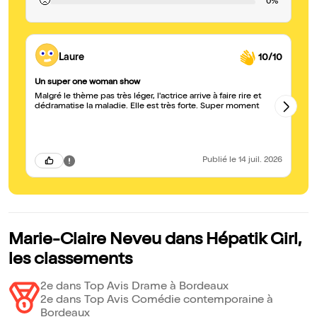
🙁
0%
Laure
10/10
Un super one woman show
Ép
Malgré le thème pas très léger, l'actrice arrive à faire rire et
Un
dédramatise la maladie. Elle est très forte. Super moment
Ma
d'
Publié
le 14 juil. 2026
Marie-Claire Neveu dans Hépatik Girl,
les classements
2e dans Top Avis Drame à Bordeaux
2e dans Top Avis Comédie contemporaine à
Bordeaux