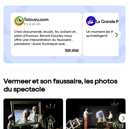
Tatouvu.com
La Grande Parad
Il y a un an
C'est documenté, érudit, fin, brillant et...
Un moment de théâtre aussi
plein d'humour. Benoit Gourley nous
qu’intelligent!
offre une interprétation du faussaire...
jubilatoire ! Aussi foutraque que
fantasque, aussi arrogant que malin,
Voir plus
aussi avide d'argent et d'honneurs que
de femmes, il est un personnage de
comédie, une manière de Sganarelle
narquois face à la statue du
Commandeur qu'incarnerait le sobre
François Barluet. Une pièce "ludo-
pédago" de très haut vol. Pépite !
Vermeer et son faussaire, les photos
du spectacle