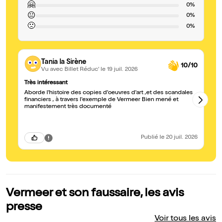
🤗
0%
😐
0%
🙁
0%
Tania la Sirène
10/10
Vu avec Billet Réduc'
le 19 juil. 2026
Très intéressant
B
Aborde l'histoire des copies d'oeuvres d'art ,et des scandales
Lé
financiers , à travers l'exemple de Vermeer Bien mené et
;
manifestement très documenté
Publié
le 20 juil. 2026
Vermeer et son faussaire, les avis
presse
Voir tous les avis