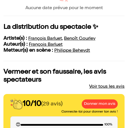
Aucune date prévue pour le moment
La distribution du spectacle ✨
Artiste(s) :
François Barluet
,
Benoît Gourley
Auteur(s) :
François Barluet
Metteur(s) en scène :
Philippe Beheydt
Vermeer et son faussaire, les avis
spectateurs
Voir tous les avis
10/10
(29 avis)
Donner mon avis
Connecte-toi pour donner ton avis !
😍
100%