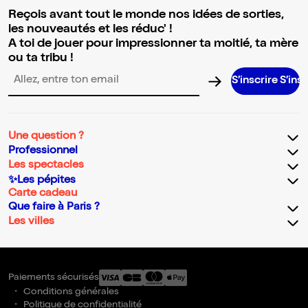
Reçois avant tout le monde nos idées de sorties,
les nouveautés et les réduc' !
A toi de jouer pour impressionner ta moitié, ta mère
ou ta tribu !
S’inscrire S’inscrire S’in
Adresse email pour la newsletter
Une question ?
Professionnel
Les spectacles
✨Les pépites
Carte cadeau
Que faire à Paris ?
Les villes
Paiements sécurisés
Conditions générales
Politique de confidentialité