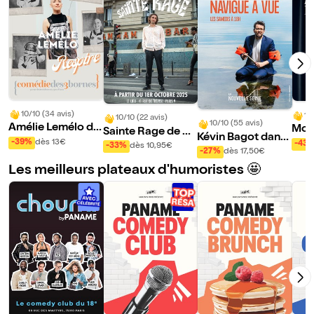
10/10 (34 avis)
10
10/10 (22 avis)
10/10 (55 avis)
Amélie Lemélo da
Morg
Sainte Rage de Hu
Kévin Bagot dans
ns Respire
ans
-39%
dès 13€
-43
gues Jacquinot
-33%
dès 10,95€
Navigue à vue
-27%
dès 17,50€
Les meilleurs plateaux d'humoristes 🤩