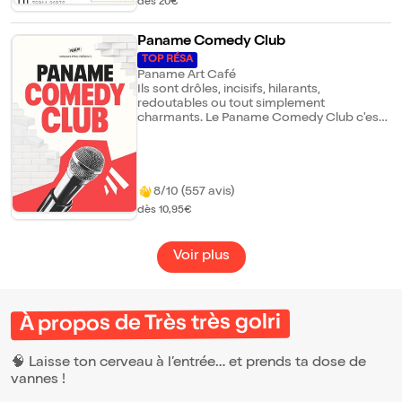
en amont de la représentation afin
dès 20€
d'anticiper votre venue et vous accueillir
dans les meilleures conditions.
Paname Comedy Club
TOP RÉSA
Paname Art Café
Ils sont drôles, incisifs, hilarants,
redoutables ou tout simplement
charmants. Le Paname Comedy Club c'est
une heure de fous rires garantis ! Avec en
alternance par ordre alphabétique : Anne
Cahen, Arezki Chougar, Charly Nyobe, Alex
Di Mambro, Elsa Barrere, Ghislain Blique,
Ilyes Mela, Imen Lahmar, Julien Sabas, Kevin
8/10 (557 avis)
Debonne, Mahé, Marc Rouge, Nadège, Nick
dès 10,95€
Mukoko, Nina Azoulai, Nordine Ganso, Rey
Mendes, Sophie Loustalot, Tom Boudet,
Tony Saint Laurent, Yassine Hitch
Voir plus
À propos de Très très golri
🧠 Laisse ton cerveau à l’entrée… et prends ta dose de
vannes !