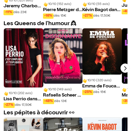
10
10/10 (1251 avis)
10/10 (152 avis)
10/10 (55 avis)
Just
Jeremy Charbonn
Pierre Metzger da
Kévin Bagot dans
dans
el dans Seul tout
-40
-11%
dès 23€
ns Gauchiasse
Navigue à vue
-16%
dès 15€
-27%
dès 17,50€
Les Queens de l'humour 👸
10/10 (320 avis)
Emma de Foucau
10/10 (149 avis)
10
d dans À l'ancienn
-25%
dès 15€
10/10 (202 avis)
Rafaella Scheer d
Mapi
e
Lisa Perrio dans
ans Dissonante
t le
-48%
dès 13€
-39
C'est compliqué, j
-27%
dès 17,50€
e t'expliquerai
Les pépites à découvrir 👀