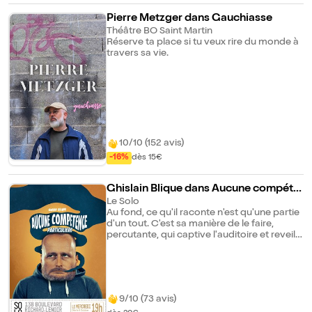
surprenant !
Pierre Metzger dans Gauchiasse
Théâtre BO Saint Martin
Réserve ta place si tu veux rire du monde à
travers sa vie.
10/10 (152 avis)
-16%
dès 15€
Ghislain Blique dans Aucune compéte
nce particulière
Le Solo
Au fond, ce qu'il raconte n'est qu'une partie
d'un tout. C'est sa manière de le faire,
percutante, qui captive l'auditoire et reveille
les salles. Il raconte ses joies, réussites,
peines et échecs avec le même ton. À
savoir : Les objets volumineux ne sont pas
acceptés. La salle se réserve le droit de
refuser les retardataires. PMR : Après
9/10 (73 avis)
réservation, merci de contacter le théâtre