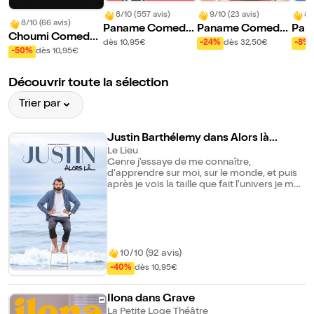
8/10 (557 avis)
9/10 (23 avis)
8/
8/10 (66 avis)
Paname Comedy
Paname Comedy
Pan
Choumi Comedy
Club
Brunch
med
dès 10,95€
-24%
dès 32,50€
-8%
Club
-50%
dès 10,95€
Découvrir toute la sélection
Trier par
Justin Barthélemy dans Alors là...
Le Lieu
Genre j'essaye de me connaître,
d'apprendre sur moi, sur le monde, et puis
après je vois la taille que fait l'univers je me
dis "mais attends, qu'est-ce qu'on
s'emmerde à essayer de tout élucider là ?"
C'est comme les rêves la nuit, genre notre
cerveau fait des courts métrages, solo,
comme ça ? Mr se prend pour Spielberg ?
En plus de ça je suis né à 10000 km de la
10/10 (92 avis)
France, et c'est donc avec toute cette
-40%
dès 10,95€
absurdité que je suis censé trouver l'amour
? Que je dois accepter le regard des autres
? Que je... Saperlipopette, je suis nul en règle
Ilona dans Grave
de 3. Mais bref on avance dans un monde,
La Petite Loge Théâtre