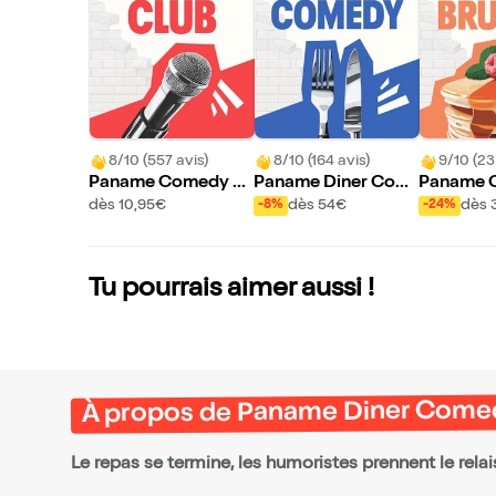
8/10 (557 avis)
8/10 (164 avis)
9/10 (23
Paname Comedy Cl
Paname Diner Com
Paname 
ub
edy
unch
dès 10,95€
dès 54€
dès 
-8%
-24%
Tu pourrais aimer aussi !
À propos de Paname Diner Come
Le repas se termine, les humoristes prennent le relais