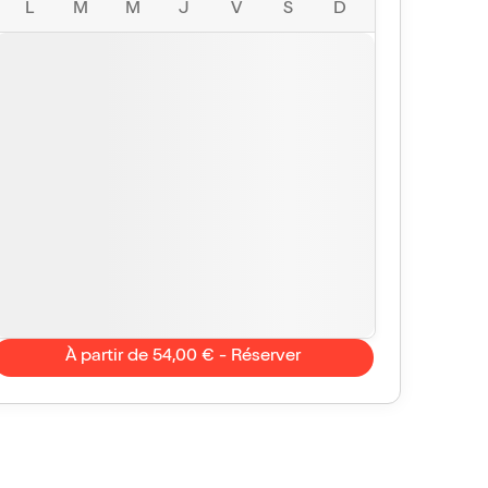
L
M
M
J
V
S
D
À partir de 54,00 € - Réserver