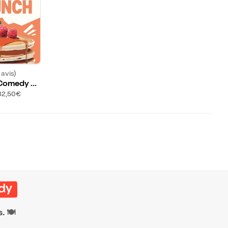
 avis)
Comedy Br
32,50€
dy
. 🍽️