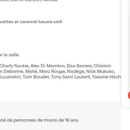
rbe, crème d'aneth, harissa
isettes et caramel beurre salé
 la salle.
Charly Nyobe, Alex Di Mambro, Elsa Barrere, Ghislain
evin Debonne, Mahé, Marc Rouge, Nadège, Nick Mukoko,
Loustalot, Tom Boudet, Tony Saint Laurent, Yassine Hitch
gné de personnes de moins de 16 ans.