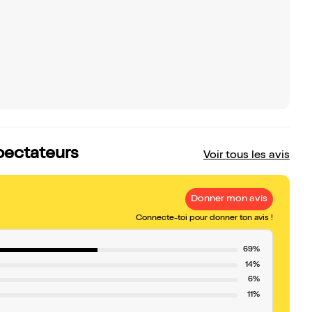
pectateurs
Voir tous les avis
Donner mon avis
Connecte-toi pour donner ton avis !
69%
14%
6%
11%