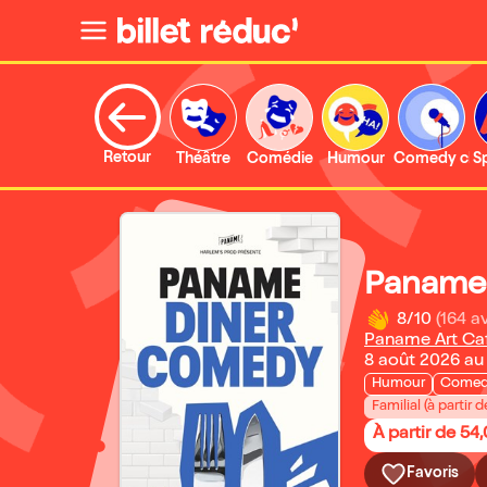
Retour
Théâtre
Comédie
Humour
Comedy clu
S
Paname
8/10
(164 av
Paname Art Ca
8 août 2026 au 
Humour
Comed
Familial (à partir d
À partir de 54
Favoris