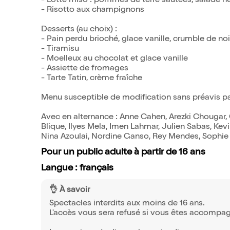
- Lotte miso : pommes de terre sautées, salade he
- Risotto aux champignons
Desserts (au choix) :
- Pain perdu brioché, glace vanille, crumble de no
- Tiramisu
- Moelleux au chocolat et glace vanille
- Assiette de fromages
- Tarte Tatin, crème fraîche
Menu susceptible de modification sans préavis par
Avec en alternance : Anne Cahen, Arezki Chougar, 
Blique, Ilyes Mela, Imen Lahmar, Julien Sabas, K
Nina Azoulai, Nordine Ganso, Rey Mendes, Sophie 
Pour un public adulte à partir de 16 ans
Langue : français
👌 À savoir
Spectacles interdits aux moins de 16 ans.
L'accès vous sera refusé si vous êtes accompa