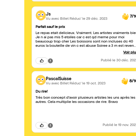
Js
7/1
Vu avec Billet Réduc'
le 29 déc. 2023
Parfait sauf le prix
Le repas etait delicieux. Vraiment. Les artistes vraiments bi
Je n ai pas mis 5 etoiles car c est qd meme pour moi
beaucoup trop cher Les boissons sont non incluses dc 40
euros la bouteille de vin c est abuse Soiree a 3 m est revenu
a 220 euros C est vraiment trop trop cher pour juste un bon
Voir pl
repas ( sans alcool) et un spectacle d une heures de jeunes
humoristes “ amateurs” mais tres bons
Publié
le 30 déc. 20
PascalSuisse
8/1
Vu avec Billet Réduc'
le 19 oct. 2023
Du rire!
Très bon concept d'avoir plusieurs artistes les uns après les
autres. Cela multiplie les occasions de rire. Bravo
Publié
le 19 nov. 20