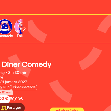
b
pectacle
Enfant
Concert
Activité
Expo et musée
 Diner Comedy
is)
•
2 h 30 min
fé
31 janvier 2027
y club
Dîner spectacle
e 12 ans)
,00 €
59,00€
Partager