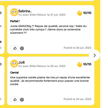
Sabrina..
0
10/10
Vu avec Billet Réduc'
le 27 juil. 2023
Parfait !
Bonne
en
Juste AMAZINg !!! Repas de qualité, service top ! Salle du
Encore
comédie club très sympa !! J’aime donc je reviendrai
ce typ
sûrement !!!!
cher 
us
23
Publié
le 29 juil. 2023
Jo6
0
10/10
Vu avec Billet Réduc'
le 29 avr. 2023
Genial
Super 
Une superbe soirée plaine de rire,un repas d'une excellente
C'est 
qualité. Je recommande fortement pour passer une bonne
coméd
soirée
filles
23
Publié
le 30 avr. 2023