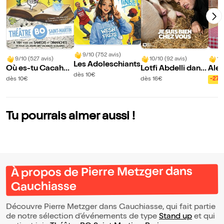
9/10 (752 avis)
9/10 (527 avis)
10/10 (92 avis)
10
Les Adoleschiants
Où es-tu Cacahuè
Lotfi Abdelli dans
Ale
dès 10€
te ?
Je suis bien chez
dès 10€
dès 16€
-27
vous
Tu pourrais aimer aussi !
À propos de Pierre Metzger dans
Gauchiasse
Découvre Pierre Metzger dans Gauchiasse, qui fait partie
de notre sélection d’événements de type
Stand up
et qui