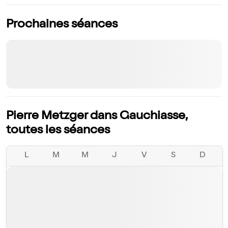
Prochaines séances
Pierre Metzger dans Gauchiasse,
toutes les séances
L
M
M
J
V
S
D