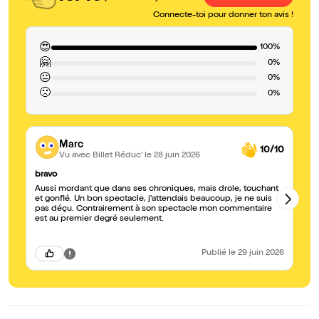
Connecte-toi pour donner ton avis !
😍
100%
🤗
0%
😐
0%
🙁
0%
Marc
10/10
Vu avec Billet Réduc'
le 28 juin 2026
bravo
H
Aussi mordant que dans ses chroniques, mais drole, touchant
Pa
et gonflé. Un bon spectacle, j'attendais beaucoup, je ne suis
pas déçu. Contrairement à son spectacle mon commentaire
est au premier degré seulement.
Publié
le 29 juin 2026