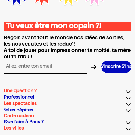
Tu veux être mon copain ?!
Reçois avant tout le monde nos idées de sorties,
les nouveautés et les réduc' !
A toi de jouer pour impressionner ta moitié, ta mère
ou ta tribu !
S’inscrire S’inscrire S’insc
Adresse email pour la newsletter
Une question ?
Professionnel
Les spectacles
✨Les pépites
Carte cadeau
Que faire à Paris ?
Les villes