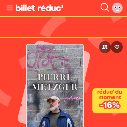
réduc' du
moment
-16%