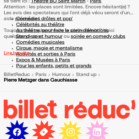
se tient ici :
Théâtre BO Saint Martin
-
Paris
.
Attention : les places sont limitées. Encore hésitant(e) ?
Les avis des spectateurs qui l'ont déjà vécu seront d'une
aide précieuse !
Comédies drôles et pop’
Célébrités au théâtre
Toujours à la recherche de la sortie idéale ? Voici
Au théâtre, pour faire le plein d’émotions
quelques pistes :
Stand-up et humour
ou
soirée en comedy clubs
Comédies musicales
Cirque, magie et mentalisme
Lire la suite
Activités et sorties à Paris
Expos & Musées à Paris
Pour les enfants, petits et grands
BilletReduc
Paris
Humour
Stand up
Pierre Metzger dans Gauchiasse