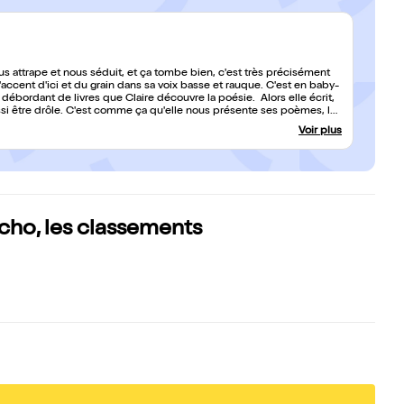
nous attrape et nous séduit, et ça tombe bien, c'est très précisément
 l'accent d'ici et du grain dans sa voix basse et rauque. C'est en baby-
 de livres que Claire découvre la poésie. Alors elle écrit,
si être drôle. C'est comme ça qu'elle nous présente ses poèmes, les
e tenue aux couleurs acidulées, Claire donne à son public le sourire
Voir plus
x comme un bonbon et sa tendresse attachante. Elle parle d'amour,
e : on est bel et bien charmés.
écho, les classements