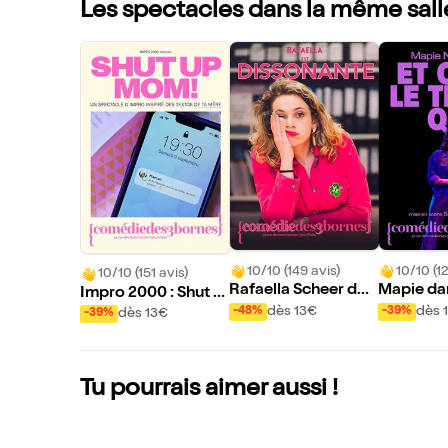
Les spectacles dans la même sall
10/10 (149 avis)
10/10 (12
10/10 (151 avis)
Rafaella Scheer dan
Mapie dans
Impro 2000 : Shut u
s Dissonante
e temps qu
p Mom !
dès 13€
dès 
-48%
-39%
dès 13€
-39%
Tu pourrais aimer aussi !