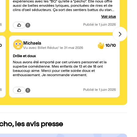
expériences avec les "BG" qu'elle a "pécho". Elle nous offre
belle 
aussi de belles envolées lyriques, ponctuées de rires et de
clins d'oeil séducteurs. Ça sort des sentiers battus du stand-
up et c'est vraiment bien.
Voir plus
26
Publié
le 1 juin 2026
Michaela
0
10/10
Vu avec Billet Réduc'
le 31 mai 2026
Drôle et doux
Hilara
Nous avons été emporté par cet univers personnel et la
Ce sp
superbe comédienne. Mes enfants de 13 et de 18 ont
de bo
beaucoup aime. Merci pour cette soirée doux et
bien é
enthousiasmant. Je recommande vivement.
26
Publié
le 1 juin 2026
cho, les avis presse