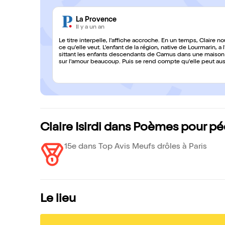
La Provence
Il y a un an
Le titre interpelle, l'affiche accroche. En un temps, Claire 
ce qu'elle veut. L'enfant de la région, native de Lourmarin, a
sittant les enfants descendants de Camus dans une maison débordant
sur l'amour beaucoup. Puis se rend compte qu'elle peut aus
mêmes dont elle se sert pour conquérir ses crushs. Dans un
jusqu'aux oreilles pendant une heure, avec son humour dou
de relations, de sentiments avec une nonchalance délicieuse et réconfortante. Mission accompli
Petite salle, grand talent : à découvrir absolument.
Claire Isirdi dans Poèmes pour p
15e dans Top Avis Meufs drôles à Paris
Le lieu