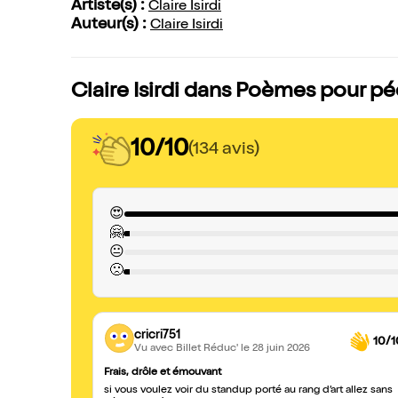
Artiste(s) :
Claire Isirdi
Auteur(s) :
Claire Isirdi
Claire Isirdi dans Poèmes pour pé
10/10
(134 avis)
😍
🤗
😐
🙁
cricri751
10/1
Vu avec Billet Réduc'
le 28 juin 2026
Frais, drôle et émouvant
si vous voulez voir du standup porté au rang d’art allez sans