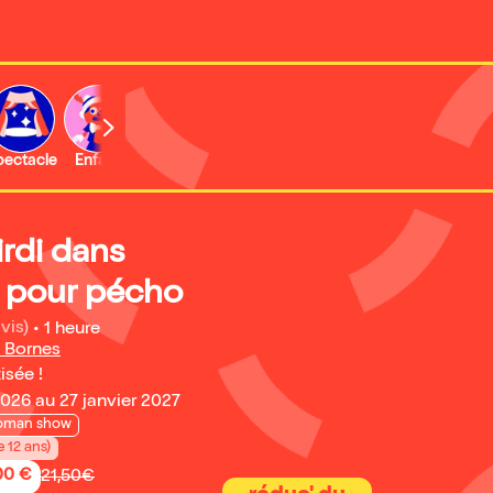
b
pectacle
Enfant
Concert
Activité
Expo et musée
irdi dans
 pour pécho
vis)
•
1 heure
 Bornes
isée !
026 au 27 janvier 2027
oman show
e 12 ans)
,00 €
21,50€