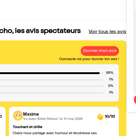
cho, les avis spectateurs
Voir tous les avis
Donner mon avis
Connecte-toi pour donner ton avis !
98%
1%
0%
1%
Maxime
0
10/10
Vu avec Billet Réduc'
le 31 mai 2026
Touchant et drôle
Fonce
Claire nous partage avec humour et tendresse ses
Beauc