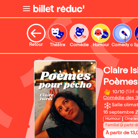
Retour
Théâtre
Comédie
Humour
Comedy clu
S
Claire Is
Poèmes
10/10
(134 a
Comédie des 3
Salle climat
16 septembre 2
Humour
One w
Familial (à partir d
À partir de 13