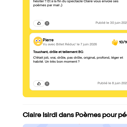
hésiter !! Et à la fin du spectacle Claire vous envoie ses
poèmes par mail ;)
Publié
le 30 juin 20
Pierre
10/1
Vu avec Billet Réduc'
le 7 juin 2026
Touchant, drôle et tellement BG
C'était joli, vrai, drôle, pas drôle, original, profond, léger et
habité. Un très bon moment ?
Publié
le 8 juin 20
Claire Isirdi dans Poèmes pour pé