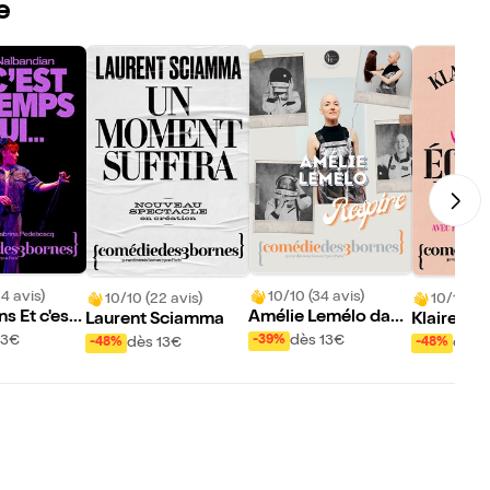
e
4 avis)
10/10 (34 avis)
10/10 (22 avis)
10/10 (38
 Et c'est l
Amélie Lemélo dans
Laurent Sciamma
Klaire fai
i...
Respire
Ecoutez b
13€
dès 13€
-39%
dès 13€
dès 
-48%
-48%