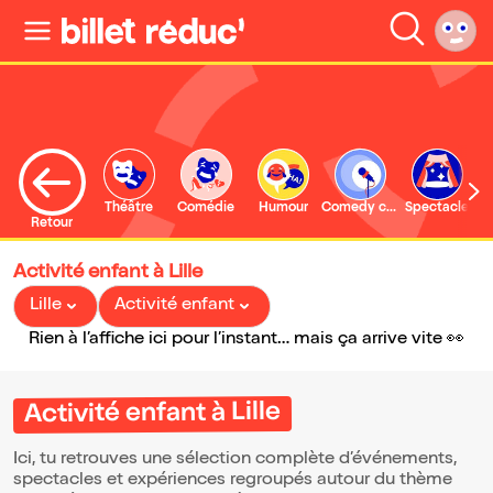
Théâtre
Comédie
Humour
Comedy club
Spectacle
Retour
Activité enfant à Lille
Lille
Activité enfant
Rien à l’affiche ici pour l’instant… mais ça arrive vite 👀
Activité enfant à Lille
Ici, tu retrouves une sélection complète d’événements,
spectacles et expériences regroupés autour du thème