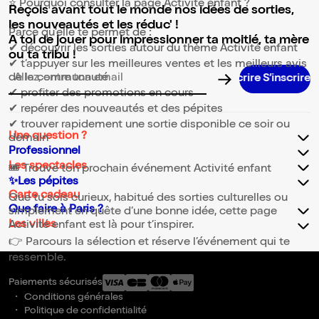
⭐ Pourquoi consulter la page Activité enfant ?
Reçois avant tout le monde nos idées de sorties,
les nouveautés et les réduc' !
Parce qu’elle te permet de :
A toi de jouer pour impressionner ta moitié, ta mère
✔ découvrir les sorties autour du thème Activité enfant
ou ta tribu !
✔ t’appuyer sur les meilleures ventes et les meilleurs avis
de la communauté
Adresse email pour la newsletter
✔ profiter des promotions en cours
✔ repérer des nouveautés et des pépites
✔ trouver rapidement une sortie disponible ce soir ou
Une question ?
demain
Professionnel
Les spectacles
🎟️ Trouve ton prochain événement Activité enfant
✨Les pépites
Carte cadeau
Que tu sois curieux, habitué des sorties culturelles ou
Que faire à Paris ?
simplement en quête d’une bonne idée, cette page
Les villes
Activité enfant est là pour t’inspirer.
👉 Parcours la sélection et réserve l’événement qui te
ressemble.
Paiements sécurisés
Conditions générales
Politique de confidentialité