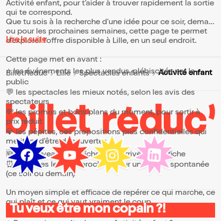
Activité enfant, pour t’aider à trouver rapidement la sortie
qui te correspond.
Que tu sois à la recherche d’une idée pour ce soir, demain
ou pour les prochaines semaines, cette page te permet
Lire la suite
d’explorer l’offre disponible à Lille, en un seul endroit.
Cette page met en avant :
⭐ les événements les plus vendus, plébiscités par le
Activité enfant
BilletReduc
Lille
Spectacles enfants
public
💬 les spectacles les mieux notés, selon les avis des
spectateurs
💸 les promos et bons plans du moment, pour sortir à
prix réduit
💎 les pépites, ces propositions plus confidentielles qui
méritent d’être découvertes
🆕 les nouveautés, fraîchement arrivées à l’affiche
⏰ les dates les plus proches, pour une sortie spontanée
(ce soir ou demain)
Un moyen simple et efficace de repérer ce qui marche, ce
qui plaît et ce qui vaut vraiment le coup.
Tu veux être mon copain ?!