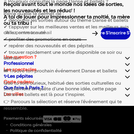
⭐ Pourquoi consulter la page Danse et ballets ?
Reçois avant tout le monde nos idées de sorties,
les nouveautés et les réduc' !
Parce qu’elle te permet de :
A toi de jouer pour impressionner ta moitié, ta mère
✔ découvrir les sorties autour du thème Danse et ballets
ou ta tribu !
✔ t’appuyer sur les meilleures ventes et les meilleurs avis
de la communauté
Adresse email pour la newsletter
✔ profiter des promotions en cours
✔ repérer des nouveautés et des pépites
✔ trouver rapidement une sortie disponible ce soir ou
Une question ?
demain
Professionnel
Les spectacles
🎟️ Trouve ton prochain événement Danse et ballets
✨Les pépites
Carte cadeau
Que tu sois curieux, habitué des sorties culturelles ou
Que faire à Paris ?
simplement en quête d’une bonne idée, cette page
Les villes
Danse et ballets est là pour t’inspirer.
👉 Parcours la sélection et réserve l’événement qui te
ressemble.
Paiements sécurisés
Conditions générales
Politique de confidentialité