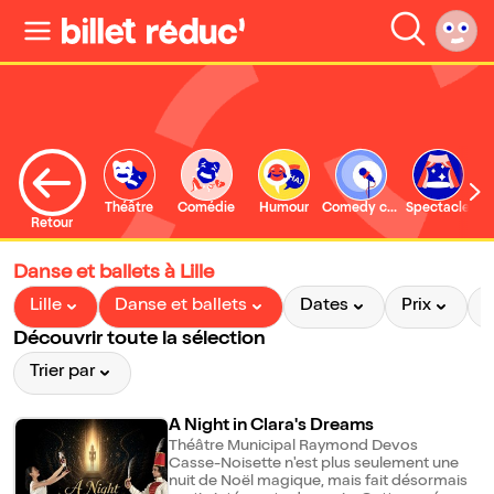
Théâtre
Comédie
Humour
Comedy club
Spectacle
Retour
Danse et ballets à Lille
Lille
Danse et ballets
Dates
Prix
Découvrir toute la sélection
Trier par
A Night in Clara's Dreams
Théâtre Municipal Raymond Devos
Casse-Noisette n'est plus seulement une
nuit de Noël magique, mais fait désormais