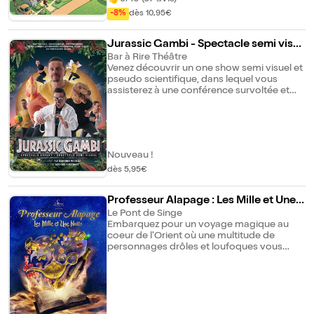
et d'interactions pour les petits et les
tendresse... Tous ces éléments sont réunis
-8%
dès 10,95€
grands !
dans cette histoire qui amuse tout autant
qu'elle fait réfléchir.
Jurassic Gambi - Spectacle semi visu
el pour enfant
Bar à Rire Théâtre
Venez découvrir un one show semi visuel et
pseudo scientifique, dans lequel vous
assisterez à une conférence survoltée et
irez de surprise en surprise, de découverte
en découverte ,de rire en rire.
Nouveau !
dès 5,95€
Professeur Alapage : Les Mille et Une
Nuits
Le Pont de Singe
Embarquez pour un voyage magique au
coeur de l'Orient où une multitude de
personnages drôles et loufoques vous
attendent ! Et si le génie était en vérité
méchant ? Et si le tapis magique d'Aladdin
n'existait pas ? Et si Jasmine ne s'appelait
pas Jasmine ? Redécouvrez les contes les
plus populaires des Mille et Une Nuits ! Un