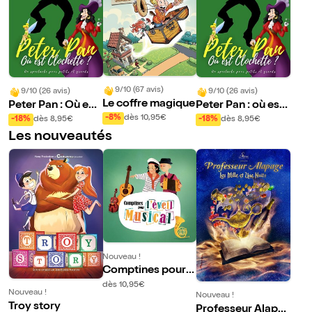
9/10 (67 avis)
9/10 (26 avis)
9/10 (26 avis)
Le coffre magique
Peter Pan : Où est
Peter Pan : où est
Clochette ?
Clochette ?
-8%
dès 10,95€
-18%
dès 8,95€
-18%
dès 8,95€
Les nouveautés
Nouveau !
Comptines pour
l'éveil musical
dès 10,95€
Nouveau !
Nouveau !
Troy story
Professeur Alapa