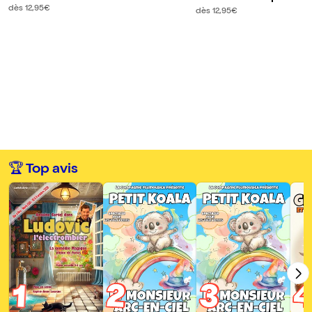
dès 12,95€
ge : Les Mille et Un
dès 12,95€
e Nuits
🏆 Top avis
2
3
1