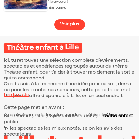
spectacle intéractif et vivant, où magie et
Nouveau !
humour se mêlent.
dès 12,95€
Voir plus
Théâtre enfant à Lille
Ici, tu retrouves une sélection complète d’événements,
spectacles et expériences regroupés autour du thème
Théâtre enfant, pour t’aider à trouver rapidement la sortie
qui te correspond.
Que tu sois à la recherche d’une idée pour ce soir, demain
ou pour les prochaines semaines, cette page te permet
Lire la suite
d’explorer l’offre disponible à Lille, en un seul endroit.
Cette page met en avant :
⭐ les événements les plus vendus, plébiscités par le
Théâtre enfant
BilletReduc
Lille
Spectacles enfants
public
💬 les spectacles les mieux notés, selon les avis des
spectateurs