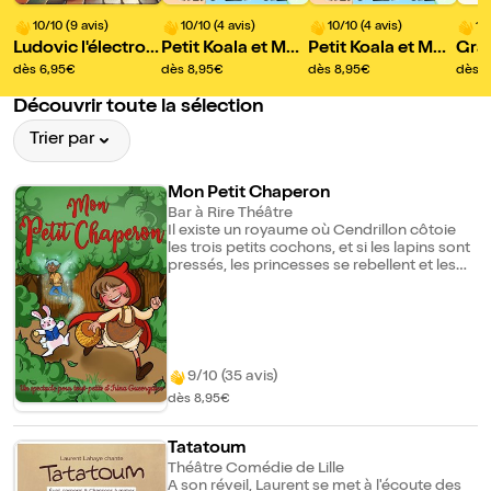
10/10 (9 avis)
10/10 (4 avis)
10/10 (4 avis)
10
Ludovic l'électro
Petit Koala et Mon
Petit Koala et Mon
Gran
mbier
sieur Arc-en-ciel
sieur Arc-en-ciel
et l
dès 6,95€
dès 8,95€
dès 8,95€
dès 8
que
Découvrir toute la sélection
Trier par
Mon Petit Chaperon
Bar à Rire Théâtre
Il existe un royaume où Cendrillon côtoie
les trois petits cochons, et si les lapins sont
pressés, les princesses se rebellent et les
fées sont espiègles. Il parait même que le
grand méchant loup, serait gentil comme
tout. Partez en voyage tout doux avec
notre petit chaperon et une galerie de
personnages célèbres ou polissons qui
revisitent contes et comptines à leur façon.
9/10 (35 avis)
dès 8,95€
Tatatoum
Théâtre Comédie de Lille
A son réveil, Laurent se met à l'écoute des