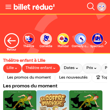
Théâtre
Comédie
Humour
Comedy club
Spectacle
Retour
Théâtre enfant à Lille
Lille
Théâtre enfant
Dates
Prix
Pr
Les promos du moment
Les nouveautés
🏆 Top 
Les promos du moment