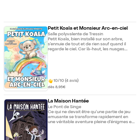
Petit Koala et Monsieur Arc-en-ciel
Salle polyvalente de Tressin
Petit Koala, bien installé sur son arbre,
s'ennuie de tout et de rien sauf quand il
regarde le ciel. Car là-haut, les nuages
ressemblent aux animaux qu'il aimerait
rencontrer : les éléphants, les girafes, les
rhinocéros, etc. Mais, tout petit et tout
fragile, petit Koala ne sait pas comment
faire pour voyager tout seul jusqu'en
Afrique et réaliser son rêve. Et si Monsieur
10/10 (4 avis)
Arc-en-ciel, l'ami des nuages, lui offrait la
dès 8,95€
solution ? De l'Australie au continent
africain, suivez l'aventure d'un petit
personnage attachant et de son nouvel ami
La Maison Hantée
à travers cette histoire pleine de couleurs,
Le Pont de Singe
de musiques, de rêves et de moments tout
Ce qui ne devait être qu'une partie de jeu
doux.
amusante se transforme rapidement en
une véritable aventure pleine d'énigmes et
de rebondissements, où ils pourraient bien
croiser le chemin d'une vraie sorcière !