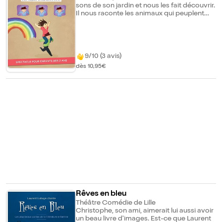
sons de son jardin et nous les fait découvrir.
Il nous raconte les animaux qui peuplent
son quotidien, les mots qui font plaisir, la
beauté de la nature... Tout ce qu'il nous faut
pour passer une belle journée ! Ce
Spectacle est un récital de chansons à
mimer, à répéter, à danser...
9/10 (3 avis)
dès 10,95€
Rêves en bleu
Théâtre Comédie de Lille
Christophe, son ami, aimerait lui aussi avoir
un beau livre d'images. Est-ce que Laurent