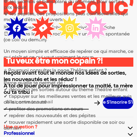
💸 les promos et bons plans du moment, pour sortir à
prix réduit
💎 les pépites, ces propositions plus confidentielles qui
méritent d’être découvertes
🆕 les nouveautés, fraîchement arrivées à l’affiche
⏰ les dates les plus proches, pour une sortie spontanée
(ce soir ou demain)
Un moyen simple et efficace de repérer ce qui marche, ce
qui plaît et ce qui vaut vraiment le coup.
Tu veux être mon copain ?!
⭐ Pourquoi consulter la page Théâtre enfant ?
Reçois avant tout le monde nos idées de sorties,
les nouveautés et les réduc' !
Parce qu’elle te permet de :
A toi de jouer pour impressionner ta moitié, ta mère
✔ découvrir les sorties autour du thème Théâtre enfant
ou ta tribu !
✔ t’appuyer sur les meilleures ventes et les meilleurs avis
de la communauté
S’inscrire S’inscrire S’inscrire S’inscrire S’inscrire S’in
Adresse email pour la newsletter
✔ profiter des promotions en cours
✔ repérer des nouveautés et des pépites
✔ trouver rapidement une sortie disponible ce soir ou
Une question ?
demain
Professionnel