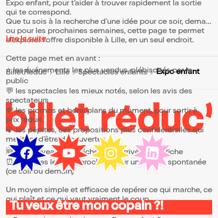
Expo enfant, pour t’aider à trouver rapidement la sortie
qui te correspond.
Que tu sois à la recherche d’une idée pour ce soir, demain
ou pour les prochaines semaines, cette page te permet
Lire la suite
d’explorer l’offre disponible à Lille, en un seul endroit.
Cette page met en avant :
⭐ les événements les plus vendus, plébiscités par le
Expo enfant
BilletReduc
Lille
Spectacles enfants
public
💬 les spectacles les mieux notés, selon les avis des
spectateurs
💸 les promos et bons plans du moment, pour sortir à
prix réduit
💎 les pépites, ces propositions plus confidentielles qui
méritent d’être découvertes
🆕 les nouveautés, fraîchement arrivées à l’affiche
⏰ les dates les plus proches, pour une sortie spontanée
(ce soir ou demain)
Un moyen simple et efficace de repérer ce qui marche, ce
qui plaît et ce qui vaut vraiment le coup.
Tu veux être mon copain ?!