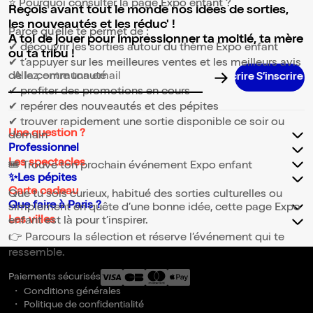
⭐ Pourquoi consulter la page Expo enfant ?
Reçois avant tout le monde nos idées de sorties,
les nouveautés et les réduc' !
Parce qu’elle te permet de :
A toi de jouer pour impressionner ta moitié, ta mère
✔ découvrir les sorties autour du thème Expo enfant
ou ta tribu !
✔ t’appuyer sur les meilleures ventes et les meilleurs avis
de la communauté
Adresse email pour la newsletter
✔ profiter des promotions en cours
✔ repérer des nouveautés et des pépites
✔ trouver rapidement une sortie disponible ce soir ou
Une question ?
demain
Professionnel
Les spectacles
🎟️ Trouve ton prochain événement Expo enfant
✨Les pépites
Carte cadeau
Que tu sois curieux, habitué des sorties culturelles ou
Que faire à Paris ?
simplement en quête d’une bonne idée, cette page Expo
Les villes
enfant est là pour t’inspirer.
👉 Parcours la sélection et réserve l’événement qui te
ressemble.
Paiements sécurisés
Conditions générales
Politique de confidentialité