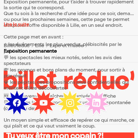
Exposition permanente, pour t’aider à trouver rapidement
la sortie qui te correspond.
Que tu sois à la recherche d’une idée pour ce soir, demain
ou pour les prochaines semaines, cette page te permet
Lire la suite
d’explorer l’offre disponible à Lille, en un seul endroit.
Cette page met en avant :
⭐ les événements les plus vendus, plébiscités par le
BilletReduc
Lille
Expo et musée
public
Exposition permanente
💬 les spectacles les mieux notés, selon les avis des
spectateurs
💸 les promos et bons plans du moment, pour sortir à
prix réduit
💎 les pépites, ces propositions plus confidentielles qui
méritent d’être découvertes
🆕 les nouveautés, fraîchement arrivées à l’affiche
⏰ les dates les plus proches, pour une sortie spontanée
(ce soir ou demain)
Un moyen simple et efficace de repérer ce qui marche, ce
qui plaît et ce qui vaut vraiment le coup.
Tu veux être mon copain ?!