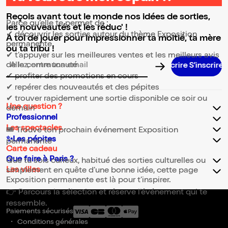
⭐ Pourquoi consulter la page Exposition permanente ?
Reçois avant tout le monde nos idées de sorties,
Parce qu’elle te permet de :
les nouveautés et les réduc' !
✔ découvrir les sorties autour du thème Exposition
A toi de jouer pour impressionner ta moitié, ta mère
permanente
ou ta tribu !
✔ t’appuyer sur les meilleures ventes et les meilleurs avis
de la communauté
Adresse email pour la newsletter
✔ profiter des promotions en cours
✔ repérer des nouveautés et des pépites
✔ trouver rapidement une sortie disponible ce soir ou
Une question ?
demain
Professionnel
Les spectacles
🎟️ Trouve ton prochain événement Exposition
✨Les pépites
permanente
Carte cadeau
Que faire à Paris ?
Que tu sois curieux, habitué des sorties culturelles ou
Les villes
simplement en quête d’une bonne idée, cette page
Exposition permanente est là pour t’inspirer.
👉 Parcours la sélection et réserve l’événement qui te
ressemble.
Paiements sécurisés
Conditions générales