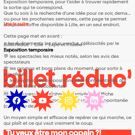
Exposition temporaire, pour t’aider à trouver rapidement
la sortie qui te correspond.
Que tu sois à la recherche d’une idée pour ce soir, demain
ou pour les prochaines semaines, cette page te permet
Lire la suite
d’explorer l’offre disponible à Lille, en un seul endroit.
Cette page met en avant :
⭐ les événements les plus vendus, plébiscités par le
BilletReduc
Lille
Expo et musée
public
Exposition temporaire
💬 les spectacles les mieux notés, selon les avis des
spectateurs
💸 les promos et bons plans du moment, pour sortir à
prix réduit
💎 les pépites, ces propositions plus confidentielles qui
méritent d’être découvertes
🆕 les nouveautés, fraîchement arrivées à l’affiche
⏰ les dates les plus proches, pour une sortie spontanée
(ce soir ou demain)
Un moyen simple et efficace de repérer ce qui marche, ce
qui plaît et ce qui vaut vraiment le coup.
Tu veux être mon copain ?!