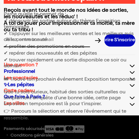
⭐ Pourquoi consulter la page Exposition temporaire ?
Reçois avant tout le monde nos idées de sorties,
Parce qu’elle te permet de :
les nouveautés et les réduc' !
✔ découvrir les sorties autour du thème Exposition
A toi de jouer pour impressionner ta moitié, ta mère
temporaire
ou ta tribu !
✔ t’appuyer sur les meilleures ventes et les meilleurs avis
de la communauté
Adresse email pour la newsletter
✔ profiter des promotions en cours
✔ repérer des nouveautés et des pépites
✔ trouver rapidement une sortie disponible ce soir ou
Une question ?
demain
Professionnel
Les spectacles
🎟️ Trouve ton prochain événement Exposition temporaire
✨Les pépites
Carte cadeau
Que tu sois curieux, habitué des sorties culturelles ou
Que faire à Paris ?
simplement en quête d’une bonne idée, cette page
Les villes
Exposition temporaire est là pour t’inspirer.
👉 Parcours la sélection et réserve l’événement qui te
ressemble.
Paiements sécurisés
Conditions générales