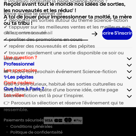
⭐ Pourquoi consulter la page Science-fiction ?
Reçois avant tout le monde nos idées de sorties,
les nouveautés et les réduc' !
Parce qu’elle te permet de :
A toi de jouer pour impressionner ta moitié, ta mère
✔ découvrir les sorties autour du thème Science-fiction
ou ta tribu !
✔ t’appuyer sur les meilleures ventes et les meilleurs avis
de la communauté
Adresse email pour la newsletter
✔ profiter des promotions en cours
✔ repérer des nouveautés et des pépites
✔ trouver rapidement une sortie disponible ce soir ou
Une question ?
demain
Professionnel
Les spectacles
🎟️ Trouve ton prochain événement Science-fiction
✨Les pépites
Carte cadeau
Que tu sois curieux, habitué des sorties culturelles ou
Que faire à Paris ?
simplement en quête d’une bonne idée, cette page
Les villes
Science-fiction est là pour t’inspirer.
👉 Parcours la sélection et réserve l’événement qui te
ressemble.
Paiements sécurisés
Conditions générales
Politique de confidentialité