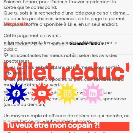
Science-fiction, pour t’aider à trouver rapidement la
sortie qui te correspond.
Que tu sois à la recherche d’une idée pour ce soir, demain
ou pour les prochaines semaines, cette page te permet
Lire la suite
d’explorer l’offre disponible à Lille, en un seul endroit.
Cette page met en avant :
⭐ les événements les plus vendus, plébiscités par le
Science-fiction
BilletReduc
Lille
Théâtre
public
💬 les spectacles les mieux notés, selon les avis des
spectateurs
💸 les promos et bons plans du moment, pour sortir à
prix réduit
💎 les pépites, ces propositions plus confidentielles qui
méritent d’être découvertes
🆕 les nouveautés, fraîchement arrivées à l’affiche
⏰ les dates les plus proches, pour une sortie spontanée
(ce soir ou demain)
Un moyen simple et efficace de repérer ce qui marche, ce
qui plaît et ce qui vaut vraiment le coup.
Tu veux être mon copain ?!