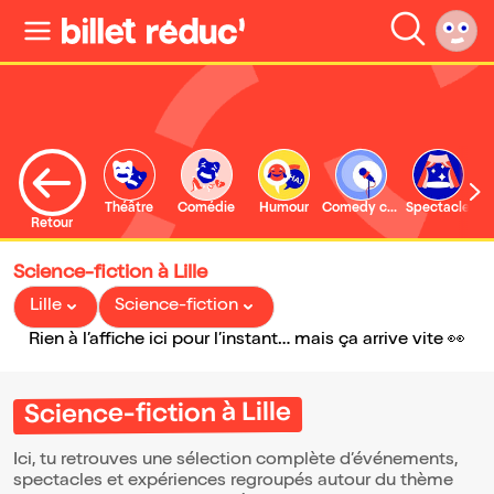
Théâtre
Comédie
Humour
Comedy club
Spectacle
Retour
Science-fiction à Lille
Lille
Science-fiction
Rien à l’affiche ici pour l’instant… mais ça arrive vite 👀
Science-fiction à Lille
Ici, tu retrouves une sélection complète d’événements,
spectacles et expériences regroupés autour du thème