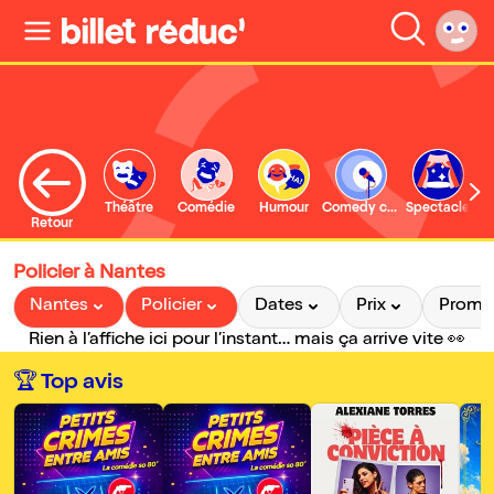
Théâtre
Comédie
Humour
Comedy club
Spectacle
Retour
Policier à Nantes
Nantes
Policier
Dates
Prix
Promo
Rien à l’affiche ici pour l’instant… mais ça arrive vite 👀
🏆 Top avis