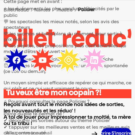
Cette page met en avant :
⭐ les événements les plus vendus, plébiscités par le
Policier
BilletReduc
Nantes
Théâtre
public
💬 les spectacles les mieux notés, selon les avis des
spectateurs
💸 les promos et bons plans du moment, pour sortir à
prix réduit
💎 les pépites, ces propositions plus confidentielles qui
méritent d’être découvertes
🆕 les nouveautés, fraîchement arrivées à l’affiche
⏰ les dates les plus proches, pour une sortie spontanée
(ce soir ou demain)
Un moyen simple et efficace de repérer ce qui marche, ce
qui plaît et ce qui vaut vraiment le coup.
Tu veux être mon copain ?!
⭐ Pourquoi consulter la page Policier ?
Reçois avant tout le monde nos idées de sorties,
les nouveautés et les réduc' !
Parce qu’elle te permet de :
A toi de jouer pour impressionner ta moitié, ta mère
✔ découvrir les sorties autour du thème Policier
ou ta tribu !
✔ t’appuyer sur les meilleures ventes et les meilleurs avis
de la communauté
S’inscri