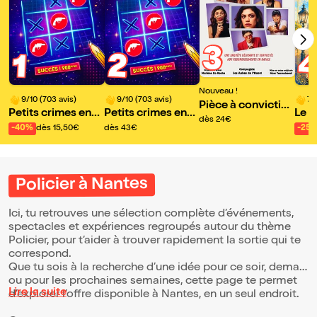
3
2
1
Nouveau !
9/10 (703 avis)
9/10 (703 avis)
7/
Pièce à convictio
Petits crimes entr
Petits crimes entr
Le p
n
dès 24€
e amis
e amis
e Lu
-40%
dès 15,50€
dès 43€
-25
Policier à Nantes
Ici, tu retrouves une sélection complète d’événements,
spectacles et expériences regroupés autour du thème
Policier, pour t’aider à trouver rapidement la sortie qui te
correspond.
Que tu sois à la recherche d’une idée pour ce soir, demain
ou pour les prochaines semaines, cette page te permet
Lire la suite
d’explorer l’offre disponible à Nantes, en un seul endroit.