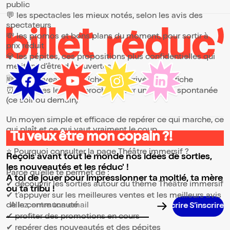
public
💬 les spectacles les mieux notés, selon les avis des
spectateurs
💸 les promos et bons plans du moment, pour sortir à
prix réduit
💎 les pépites, ces propositions plus confidentielles qui
méritent d’être découvertes
🆕 les nouveautés, fraîchement arrivées à l’affiche
⏰ les dates les plus proches, pour une sortie spontanée
(ce soir ou demain)
Un moyen simple et efficace de repérer ce qui marche, ce
qui plaît et ce qui vaut vraiment le coup.
Tu veux être mon copain ?!
⭐ Pourquoi consulter la page Théâtre immersif ?
Reçois avant tout le monde nos idées de sorties,
les nouveautés et les réduc' !
Parce qu’elle te permet de :
A toi de jouer pour impressionner ta moitié, ta mère
✔ découvrir les sorties autour du thème Théâtre immersif
ou ta tribu !
✔ t’appuyer sur les meilleures ventes et les meilleurs avis
de la communauté
Adresse email pour la newsletter
✔ profiter des promotions en cours
✔ repérer des nouveautés et des pépites