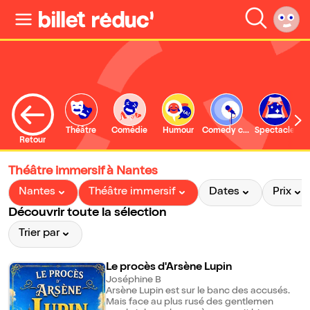
Théâtre
Comédie
Humour
Comedy club
Spectacle
Retour
Théâtre immersif à Nantes
Nantes
Théâtre immersif
Dates
Prix
Découvrir toute la sélection
Trier par
Le procès d'Arsène Lupin
Joséphine B
Arsène Lupin est sur le banc des accusés.
Mais face au plus rusé des gentlemen