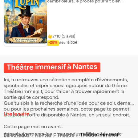
cambrioleurs, le procès pourrait bien
déraper. Témoins inattendus, inspecteur
dépassé, chansons rétro et jeux de mots
s'invitent dans cette audience pas comme
les autres. Au coeur du Paris de la Belle
Époque, chacun tente de faire éclater la
vérité... mais Lupin a toujours un coup
d'avance. Guillaume Haubois revisite
7/10 (5 avis)
l'univers du célèbre cambrioleur avec
-25%
dès 16,50€
humour, musique et personnages hauts en
couleur. Un spectacle familial drôle, rythmé
et malicieux, où l'enquête se transforme en
véritable moment de théâtre musical.
Théâtre immersif à Nantes
Ici, tu retrouves une sélection complète d’événements,
spectacles et expériences regroupés autour du thème
Théâtre immersif, pour t’aider à trouver rapidement la
sortie qui te correspond.
Que tu sois à la recherche d’une idée pour ce soir, demain
ou pour les prochaines semaines, cette page te permet
Lire la suite
d’explorer l’offre disponible à Nantes, en un seul endroit.
Cette page met en avant :
⭐ les événements les plus vendus, plébiscités par le
Théâtre immersif
BilletReduc
Nantes
Théâtre