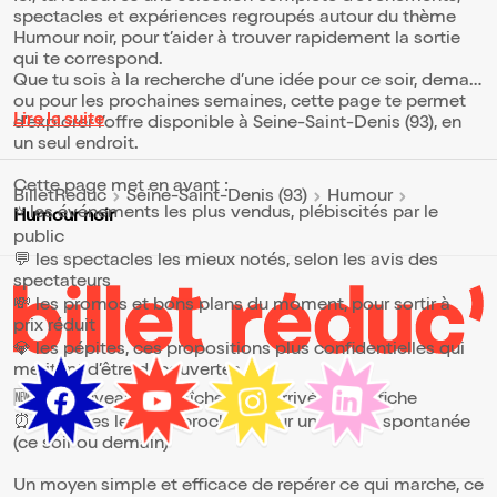
spectacles et expériences regroupés autour du thème
Humour noir, pour t’aider à trouver rapidement la sortie
qui te correspond.
Que tu sois à la recherche d’une idée pour ce soir, demain
ou pour les prochaines semaines, cette page te permet
Lire la suite
d’explorer l’offre disponible à Seine-Saint-Denis (93), en
un seul endroit.
Cette page met en avant :
BilletReduc
Seine-Saint-Denis (93)
Humour
⭐ les événements les plus vendus, plébiscités par le
Humour noir
public
💬 les spectacles les mieux notés, selon les avis des
spectateurs
💸 les promos et bons plans du moment, pour sortir à
prix réduit
💎 les pépites, ces propositions plus confidentielles qui
méritent d’être découvertes
🆕 les nouveautés, fraîchement arrivées à l’affiche
⏰ les dates les plus proches, pour une sortie spontanée
(ce soir ou demain)
Un moyen simple et efficace de repérer ce qui marche, ce