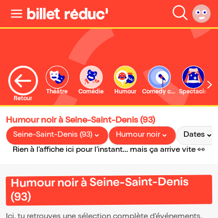
Théâtre
Comédie
Humour
Comedy club
Spectacle
Retour
Humour noir à Seine-Saint-Denis (93)
Seine-Saint-Denis (93)
Humour noir
Dates
Rien à l’affiche ici pour l’instant… mais ça arrive vite 👀
Humour noir à Seine-Saint-Denis
(93)
Ici, tu retrouves une sélection complète d’événements,