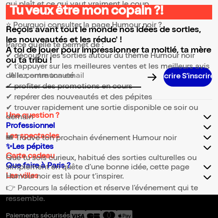
qui plaît et ce qui vaut vraiment le coup.
Tu veux être mon copain ?!
⭐ Pourquoi consulter la page Humour noir ?
Reçois avant tout le monde nos idées de sorties,
les nouveautés et les réduc' !
Parce qu’elle te permet de :
A toi de jouer pour impressionner ta moitié, ta mère
✔ découvrir les sorties autour du thème Humour noir
ou ta tribu !
✔ t’appuyer sur les meilleures ventes et les meilleurs avis
de la communauté
Adresse email pour la newsletter
✔ profiter des promotions en cours
✔ repérer des nouveautés et des pépites
✔ trouver rapidement une sortie disponible ce soir ou
Une question ?
demain
Professionnel
Les spectacles
🎟️ Trouve ton prochain événement Humour noir
✨Les pépites
Carte cadeau
Que tu sois curieux, habitué des sorties culturelles ou
Que faire à Paris ?
simplement en quête d’une bonne idée, cette page
Les villes
Humour noir est là pour t’inspirer.
👉 Parcours la sélection et réserve l’événement qui te
ressemble.
Paiements sécurisés