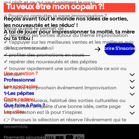
qui plaît et ce qui vaut vraiment le coup.
Tu veux être mon copain ?!
⭐ Pourquoi consulter la page Improvisation ?
Reçois avant tout le monde nos idées de sorties,
les nouveautés et les réduc' !
Parce qu’elle te permet de :
A toi de jouer pour impressionner ta moitié, ta mère
✔ découvrir les sorties autour du thème Improvisation
ou ta tribu !
✔ t’appuyer sur les meilleures ventes et les meilleurs avis
de la communauté
Adresse email pour la newsletter
✔ profiter des promotions en cours
✔ repérer des nouveautés et des pépites
✔ trouver rapidement une sortie disponible ce soir ou
Une question ?
demain
Professionnel
Les spectacles
🎟️ Trouve ton prochain événement Improvisation
✨Les pépites
Carte cadeau
Que tu sois curieux, habitué des sorties culturelles ou
Que faire à Paris ?
simplement en quête d’une bonne idée, cette page
Les villes
Improvisation est là pour t’inspirer.
👉 Parcours la sélection et réserve l’événement qui te
ressemble.
Paiements sécurisés