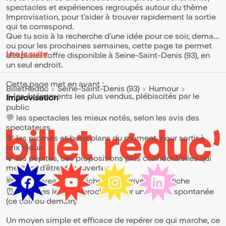
spectacles et expériences regroupés autour du thème
Improvisation, pour t’aider à trouver rapidement la sortie
qui te correspond.
Que tu sois à la recherche d’une idée pour ce soir, demain
ou pour les prochaines semaines, cette page te permet
Lire la suite
d’explorer l’offre disponible à Seine-Saint-Denis (93), en
un seul endroit.
Cette page met en avant :
BilletReduc
Seine-Saint-Denis (93)
Humour
⭐ les événements les plus vendus, plébiscités par le
Improvisation
public
💬 les spectacles les mieux notés, selon les avis des
spectateurs
💸 les promos et bons plans du moment, pour sortir à
prix réduit
💎 les pépites, ces propositions plus confidentielles qui
méritent d’être découvertes
🆕 les nouveautés, fraîchement arrivées à l’affiche
⏰ les dates les plus proches, pour une sortie spontanée
(ce soir ou demain)
Un moyen simple et efficace de repérer ce qui marche, ce