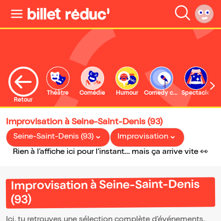
Théâtre
Comédie
Humour
Comedy club
Spectacle
Retour
Improvisation à Seine-Saint-Denis (93)
Seine-Saint-Denis (93)
Improvisation
Rien à l’affiche ici pour l’instant… mais ça arrive vite 👀
Improvisation à Seine-Saint-Denis
(93)
Ici, tu retrouves une sélection complète d’événements,