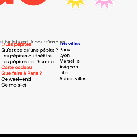
ballets est là pour t’inspirer.
Les villes
✨Les pépites
Paris
Qu'est ce qu'une pépite ?
Lyon
Les pépites du théâtre
Marseille
Les pépites de l'humour
Avignon
Carte cadeau
Lille
Que faire à Paris ?
Autres villes
Ce week-end
Ce mois-ci