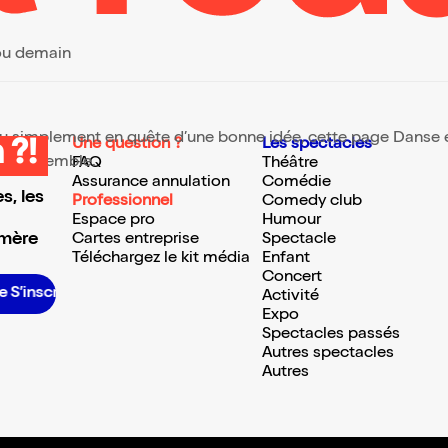
 ou demain
 ou simplement en quête d’une bonne idée, cette page Danse et 
Une question ?
Les spectacles
 ?!
te ressemble.
FAQ
Théâtre
Assurance annulation
Comédie
s, les
Professionnel
Comedy club
Espace pro
Humour
 mère
Cartes entreprise
Spectacle
Téléchargez le kit média
Enfant
Concert
S’inscrire S’inscrire S’inscrire S’inscrire S’inscrire S’inscrire S’inscrire S’inscrire S’inscrire S’inscrire S’inscrire S’inscrire
Activité
Expo
Spectacles passés
Autres spectacles
Autres