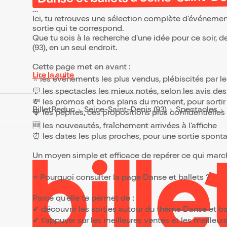
permet
vous l'
Ici, tu retrouves une sélection complète d’événemen
culture
sortie qui te correspond.
incroya
Que tu sois à la recherche d’une idée pour ce soir, 
(93), en un seul endroit.
Cette page met en avant :
Lire la suite
⭐ les événements les plus vendus, plébiscités par l
💬 les spectacles les mieux notés, selon les avis de
💸 les promos et bons plans du moment, pour sortir 
BilletReduc
Seine-Saint-Denis (93)
Spectacles
💎 les pépites, ces propositions plus confidentielle
🆕 les nouveautés, fraîchement arrivées à l’affiche
⏰ les dates les plus proches, pour une sortie spont
Un moyen simple et efficace de repérer ce qui marche
⭐ Pourquoi consulter la page Danse et ballets ?
Parce qu’elle te permet de :
✔ découvrir les sorties autour du thème Danse et ba
✔ t’appuyer sur les meilleures ventes et les meille