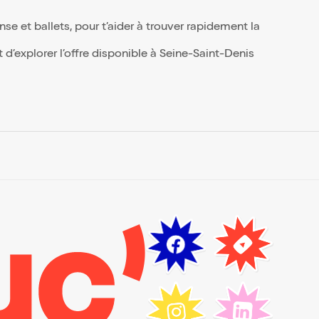
i
e
e et ballets, pour t’aider à trouver rapidement la
,
d’explorer l’offre disponible à Seine-Saint-Denis
re,
ée
mais
e
nt.
ps