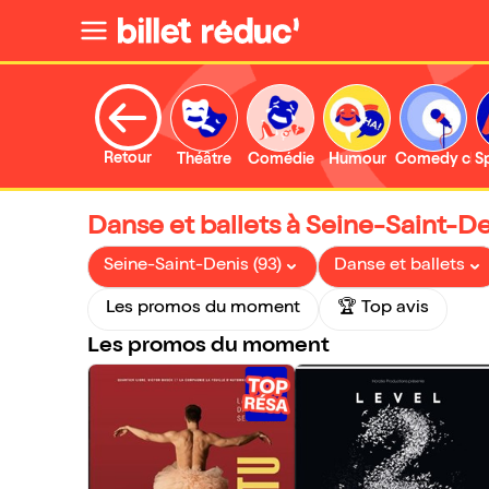
Retour
Théâtre
Comédie
Humour
Comedy clu
S
Danse et ballets à Seine-Saint-De
Seine-Saint-Denis (93)
Danse et ballets
Les promos du moment
🏆 Top avis
Les promos du moment