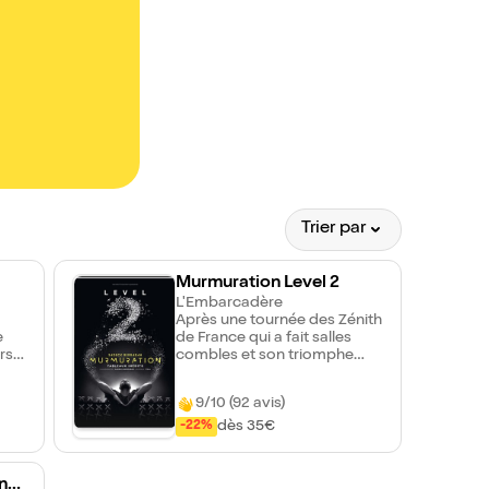
Trier par
Murmuration Level 2
L'Embarcadère
Après une tournée des Zénith
e
de France qui a fait salles
rs
combles et son triomphe
avec plus de 350 000
ages
spectateurs depuis sa
9/10 (92 avis)
création au 13e Art en avril
2023, découvrez ou
dès 35€
-22%
redécouvrez le level 2 du
célèbre spectacle
Murmuration. Retrouvez sur
t |