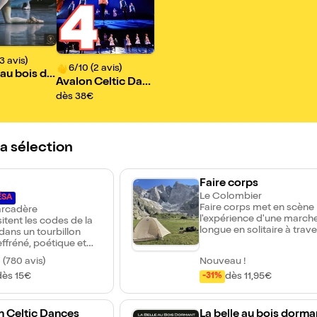
4
3 avis)
6/10 (2 avis)
 au bois do
Avalon Celtic Dan
Grand Ball
ces
dès 38€
ev
la sélection
Faire corps
Le Colombier
ÉSA
Faire corps met en scène
rcadère
l'expérience d'une march
isitent les codes de la
longue en solitaire à trave
dans un tourbillon
la France. Faire corps est un
effréné, poétique et
entrelacement des pays
d'humour. Un coup de
 (780 avis)
Nouveau !
traversés, des sensations
 voir en famille !
vécues, des entretiens
dès 15€
dès 11,95€
-31%
réalisés avec des
travailleuses de la terre. Faire
corps est une forme
n Celtic Dances
La belle au bois dorman