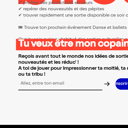
✔ profiter des promotions en cours
✔ repérer des nouveautés et des pépites
✔ trouver rapidement une sortie disponible ce soir
🎟️ Trouve ton prochain événement Danse et ballets
Que tu sois curieux, habitué des sorties culturelles
Tu veux être mon copain
👉 Parcours la sélection et réserve l’événement qui 
Reçois avant tout le monde nos idées de sortie
nouveautés et les réduc' !
A toi de jouer pour impressionner ta moitié, ta
ou ta tribu !
Adresse email pour la newsletter