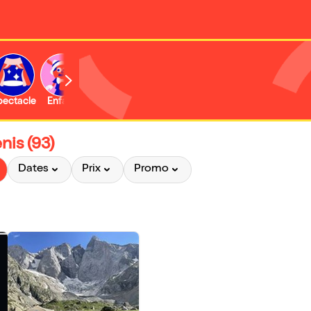
b
pectacle
Enfant
Concert
Activité
nis (93)
Dates
Prix
Promo