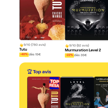
9/10 (780 avis)
9/10 (92 avis)
Tutu
Murmuration Level 2
dès 15€
-40%
dès 35€
-22%
🏆 Top avis