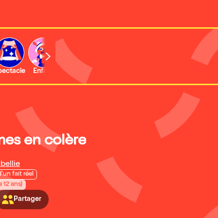
b
pectacle
Enfant
Concert
Activité
Expo et musée
es en colère
bellie
d'un fait réel
e 12 ans)
Partager