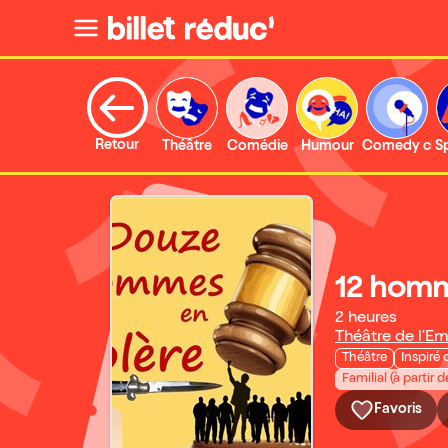
Retour
Théâtre
Comédie
Humour
Comedy clu
S
12 homm
2 heures
Théâtre de l'Em
Théâtre
Inspiré 
Familial (à partir d
Favoris