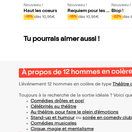
Nouveau !
Nouveau !
Nouveau !
Haut les coeurs
Requiem pour les T
Blop !
ombal
dès 10,95€
dès 10,95€
dès 
-15%
-15%
-22%
Tu pourrais aimer aussi !
À propos de 12 hommes en colèr
L’événement 12 hommes en colère de type
Théâtre 
Toujours à la recherche de la sortie idéale ? Voici qu
Comédies drôles et pop’
Célébrités au théâtre
Au théâtre, pour faire le plein d’émotions
Stand-up et humour
ou
soirée en comedy club
Comédies musicales
Cirque, magie et mentalisme