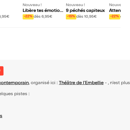
Nouveau !
Nouveau !
Nouveau !
Libère tes émotions
9 péchés capiteux
Attention 
Zoé !
6,95€
dès 6,95€
dès 10,95€
dès 
-22%
-15%
-22%
e
contemporain
, organisé ici :
Théâtre de l'Embellie
- , n'est plu
elques pistes :
s