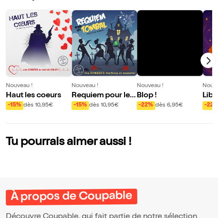
Nouveau !
Nouveau !
Nouveau !
Nouve
Haut les coeurs
Requiem pour les
Blop !
Libè
Tombal
ns Z
-15%
dès 10,95€
-15%
dès 10,95€
-22%
dès 6,95€
-22
Tu pourrais aimer aussi !
À propos de Coupable
Découvre Coupable, qui fait partie de notre sélection