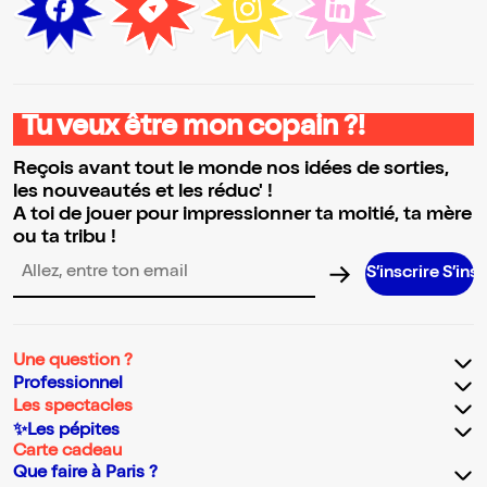
Tu veux être mon copain ?!
Reçois avant tout le monde nos idées de sorties,
les nouveautés et les réduc' !
A toi de jouer pour impressionner ta moitié, ta mère
ou ta tribu !
S’inscrire S’inscrire S’in
Adresse email pour la newsletter
Une question ?
Professionnel
Les spectacles
✨Les pépites
Carte cadeau
Que faire à Paris ?