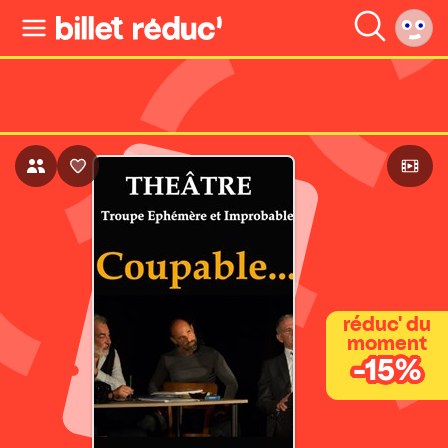
réduc' du
moment
-15%