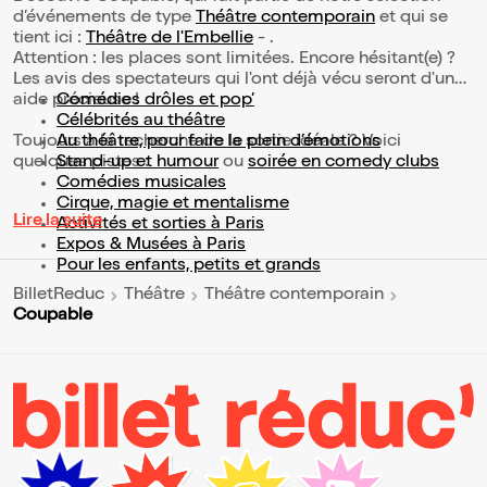
d’événements de type
Théâtre contemporain
et qui se
tient ici :
Théâtre de l'Embellie
- .
Attention : les places sont limitées. Encore hésitant(e) ?
Les avis des spectateurs qui l'ont déjà vécu seront d'une
aide précieuse !
Comédies drôles et pop’
Célébrités au théâtre
Toujours à la recherche de la sortie idéale ? Voici
Au théâtre, pour faire le plein d’émotions
quelques pistes :
Stand-up et humour
ou
soirée en comedy clubs
Comédies musicales
Cirque, magie et mentalisme
Lire la suite
Activités et sorties à Paris
Expos & Musées à Paris
Pour les enfants, petits et grands
BilletReduc
Théâtre
Théâtre contemporain
Coupable