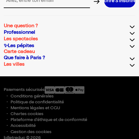
S’inscrire S’inscrire S’inscrire S’inscrire S’inscrire 
Adresse email pour la newsletter
Une question ?
Professionnel
Les spectacles
✨Les pépites
Carte cadeau
Que faire à Paris ?
Les villes
Paiements sécurisés
Conditions générales
Politique de confidentialité
Mentions légales et CGU
Chartes cookies
Plateforme d'éthique et de conformité
Accessibilité
Gestion des cookies
billetreduc © 2026