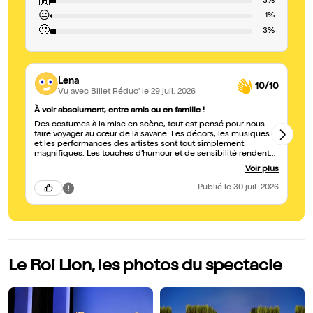
🤗
3%
😐
1%
🙁
3%
Lena
10/10
Vu avec Billet Réduc'
le 29 juil. 2026
À voir absolument, entre amis ou en famille !
ex
Des costumes à la mise en scène, tout est pensé pour nous
un
faire voyager au cœur de la savane. Les décors, les musiques
3eme fois ...
et les performances des artistes sont tout simplement
magnifiques. Les touches d’humour et de sensibilité rendent
cette comédie musicale légère, émouvante et captivante du
Voir plus
début à la fin. Un spectacle à voir en famille, entre amis ou
même en solo. Un vrai moment de magie !
Publié
le 30 juil. 2026
Le Roi Lion, les photos du spectacle