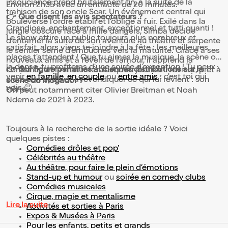
insouciance prend brutalement fin, à la suite de la
Environ 2h35 avec un entracte de 20 minutes.
trahison de son oncle Scar. Un événement central qui
👉 Que disent les avis spectateurs ?
bouleverse l’ordre établi et l’oblige à fuir. Exilé dans la
Grandiose, enchantement, exceptionnel et tutti quanti !
jungle obscure face à mille dangers, Simba décide
Le show attire un public toujours plus nombreux et
d'entamer la suite de son aventure au théâtre et serpente
satisfait, alors viens te joindre à la fête : les meilleures
le sentier semé d'embûches vers la maturité. Grâce à ses
places t'attendent ! Que tu aimes la musique, la scène ou
nouveaux amis et à l’éveil de l’amour, il apprend la
la danse, tu profiteras d'une soirée d'exception ! Tu peux
👉 Qui figure parmi les anciennes distributions sur la
confiance et la maturité. Jusqu’au jour où il revient, prêt à
venir
en famille
,
en couple
ou
entre amis
: c'est toi qui
clore son cycle et à revendiquer ce qui lui revient : son
scène du Mogador ?
vois 😉
trône.
On peut notamment citer Olivier Breitman et Noah
Ndema de 2021 à 2023.
Toujours à la recherche de la sortie idéale ? Voici
quelques pistes :
Comédies drôles et pop’
Célébrités au théâtre
Au théâtre, pour faire le plein d’émotions
Stand-up et humour
ou
soirée en comedy clubs
Comédies musicales
Cirque, magie et mentalisme
Lire la suite
Activités et sorties à Paris
Expos & Musées à Paris
Pour les enfants, petits et grands