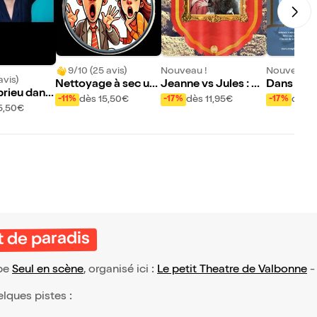
9/10 (25 avis)
Nouveau !
Nouveau !
avis)
Nettoyage à sec uni
Jeanne vs Jules : Av
Dans l'om
brieu dans
quement !
e Spatules !
er Pan !
dès 15,50€
dès 11,95€
dès 1
-11%
-17%
-17%
de la quara
5,50€
t de paradis
ype
Seul en scène
, organisé ici :
Le petit Theatre de Valbonne
elques pistes :