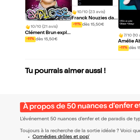
10/10 (23 avis)
Franck Nouzies dan
s Voyage dans l'irré
dès 15,50€
-11%
10/10 (21 avis)
el
Clément Brun explo
7/10 (10 
se
dès 15,50€
-11%
Amélie A
En crise 
dès 1
-11%
ntaine
Tu pourrais aimer aussi !
À propos de 50 nuances d'enfer e
L’événement 50 nuances d'enfer et de paradis de t
Toujours à la recherche de la sortie idéale ? Voici qu
Comédies drôles et pop’