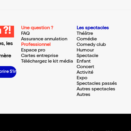
Une question ?
Les spectacles
 ?!
FAQ
Théâtre
Assurance annulation
Comédie
s, les
Professionnel
Comedy club
Espace pro
Humour
 mère
Cartes entreprise
Spectacle
Téléchargez le kit média
Enfant
Concert
ire S’inscrire S’inscrire S’inscrire S’inscrire S’inscrire S’inscrire S’inscrire S’inscrire S’inscrire S’inscrire S’inscrire
Activité
Expo
Spectacles passés
Autres spectacles
Autres