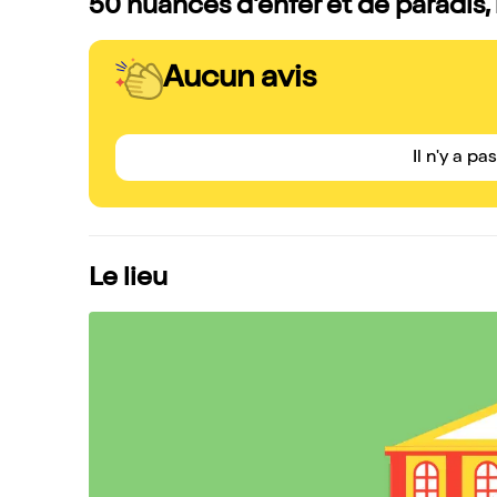
50 nuances d'enfer et de paradis, 
Aucun avis
Il n'y a pa
Le lieu