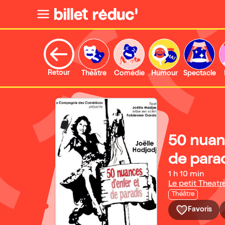
Retour
Théâtre
Comédie
Humour
Spectacle
50 nuan
de para
1 h 10 min
Le petit Theat
Théâtre
Favoris