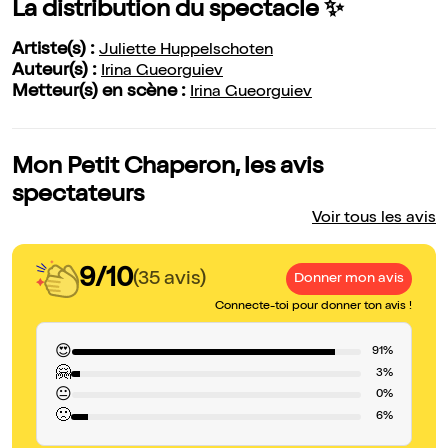
La distribution du spectacle ✨
Artiste(s) :
Juliette Huppelschoten
Auteur(s) :
Irina Gueorguiev
Metteur(s) en scène :
Irina Gueorguiev
Mon Petit Chaperon, les avis
spectateurs
Voir tous les avis
9/10
(35 avis)
Donner mon avis
Connecte-toi pour donner ton avis !
😍
91%
🤗
3%
😐
0%
🙁
6%