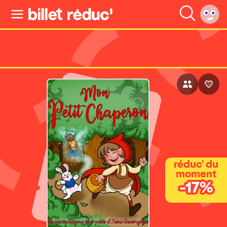
réduc' du
moment
-17%