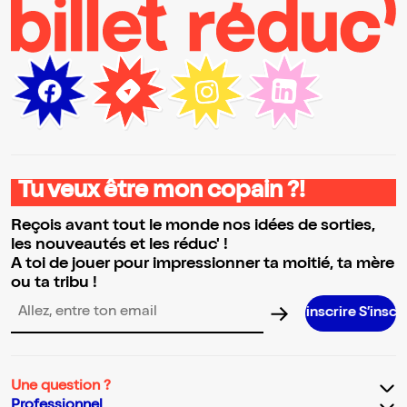
Tu veux être mon copain ?!
Reçois avant tout le monde nos idées de sorties,
les nouveautés et les réduc' !
A toi de jouer pour impressionner ta moitié, ta mère
ou ta tribu !
S’inscrire S’inscrire S’inscrire
Adresse email pour la newsletter
Une question ?
Professionnel