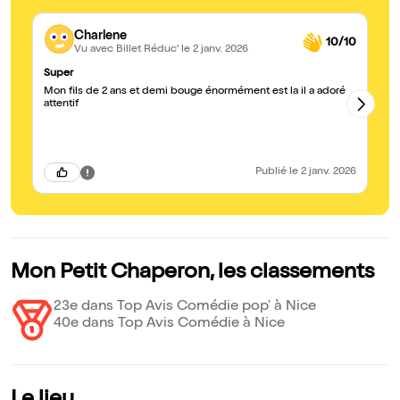
Charlene
10/10
Vu avec Billet Réduc'
le 2 janv. 2026
Super
Tr
Mon fils de 2 ans et demi bouge énormément est la il a adoré
Co
attentif
fa
Publié
le 2 janv. 2026
Mon Petit Chaperon, les classements
23e dans Top Avis Comédie pop' à Nice
40e dans Top Avis Comédie à Nice