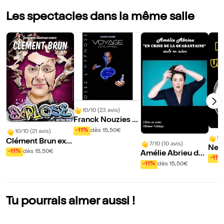
Les spectacles dans la même salle
10/10 (23 avis)
Franck Nouzies d
ans Voyage dans
-11%
dès 15,50€
10/10 (21 avis)
9/
l'irréel
Clément Brun expl
7/10 (10 avis)
Nett
ose
-11%
dès 15,50€
Amélie Abrieu dan
niqu
-11%
s En crise de la qu
-11%
dès 15,50€
arantaine
Tu pourrais aimer aussi !