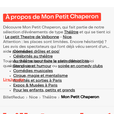
À propos de Mon Petit Chaperon
Découvre Mon Petit Chaperon, qui fait partie de notre
sélection d’événements de type
Théâtre
et qui se tient ici
:
Le petit Theatre de Valbonne
-
Nice
.
Attention : les places sont limitées. Encore hésitant(e) ?
Les avis des spectateurs qui l'ont déjà vécu seront d'une
aide précieuse !
Comédies drôles et pop’
Célébrités au théâtre
Toujours à la recherche de la sortie idéale ? Voici
Au théâtre, pour faire le plein d’émotions
quelques pistes :
Stand-up et humour
ou
soirée en comedy clubs
Comédies musicales
Cirque, magie et mentalisme
Lire la suite
Activités et sorties à Paris
Expos & Musées à Paris
Pour les enfants, petits et grands
Mon Petit Chaperon
BilletReduc
Nice
Théâtre