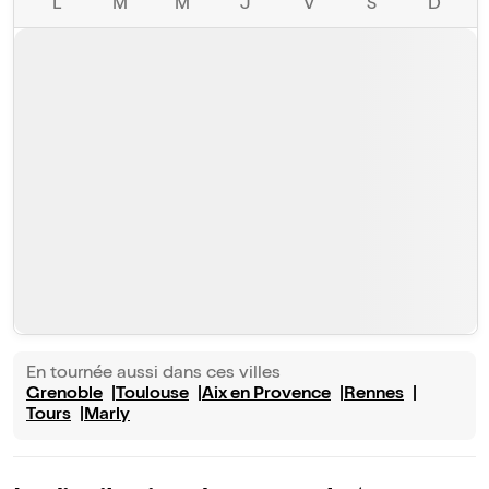
L
M
M
J
V
S
D
En tournée aussi dans ces villes
Grenoble
Toulouse
Aix en Provence
Rennes
Tours
Marly