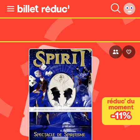
réduc' du
moment
-11%