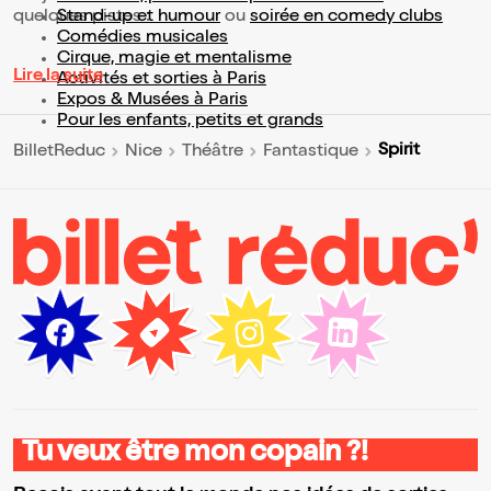
quelques pistes :
Stand-up et humour
ou
soirée en comedy clubs
Comédies musicales
Cirque, magie et mentalisme
Lire la suite
Activités et sorties à Paris
Expos & Musées à Paris
Pour les enfants, petits et grands
Spirit
BilletReduc
Nice
Théâtre
Fantastique
Tu veux être mon copain ?!