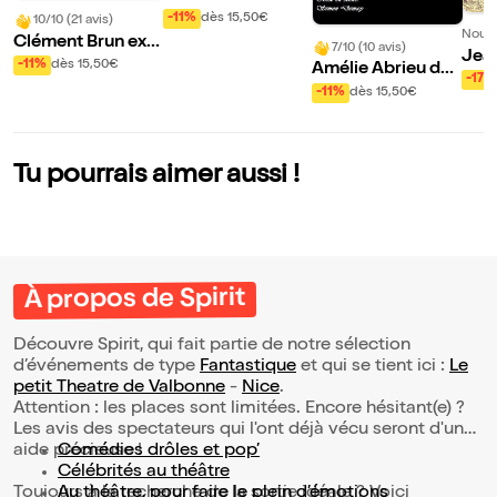
ans Voyage dans
-11%
dès 15,50€
10/10 (21 avis)
Nouve
l'irréel
Clément Brun expl
7/10 (10 avis)
Jean
ose
-11%
dès 15,50€
Amélie Abrieu dan
Ave 
-17%
s En crise de la qu
-11%
dès 15,50€
arantaine
Tu pourrais aimer aussi !
À propos de Spirit
Découvre Spirit, qui fait partie de notre sélection
d’événements de type
Fantastique
et qui se tient ici :
Le
petit Theatre de Valbonne
-
Nice
.
Attention : les places sont limitées. Encore hésitant(e) ?
Les avis des spectateurs qui l'ont déjà vécu seront d'une
aide précieuse !
Comédies drôles et pop’
Célébrités au théâtre
Toujours à la recherche de la sortie idéale ? Voici
Au théâtre, pour faire le plein d’émotions