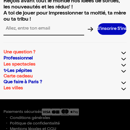
Reçois avant tout le monde nos idées de sorties,
les nouveautés et les réduc' !
A toi de jouer pour impressionner ta moitié, ta mère
ou ta tribu !
S’inscrire S’inscrire S’ins
Adresse email pour la newsletter
Une question ?
Professionnel
Les spectacles
✨Les pépites
Carte cadeau
Que faire à Paris ?
Les villes
Paiements sécurisés
Conditions générales
Politique de confidentialité
Mentions légales et CGU