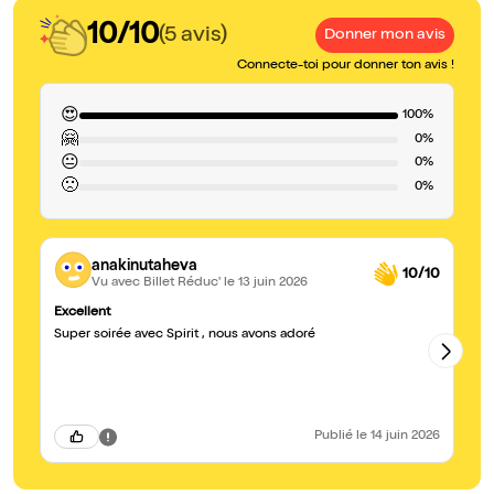
10/10
(5 avis)
Donner mon avis
Connecte-toi pour donner ton avis !
😍
100%
🤗
0%
😐
0%
🙁
0%
anakinutaheva
10/10
Vu avec Billet Réduc'
le 13 juin 2026
Excellent
Su
Super soirée avec Spirit , nous avons adoré
On
Publié
le 14 juin 2026