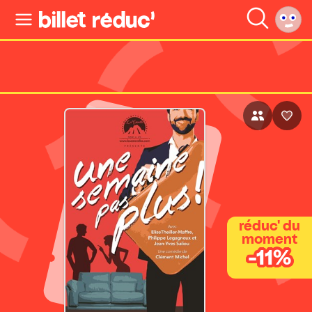
réduc' du
moment
-11%