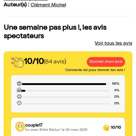
Auteur(s) :
Clément Michel
Une semaine pas plus !, les avis
spectateurs
Voir tous les avis
10/10
(64 avis)
Donner mon avis
Connecte-toi pour donner ton avis !
😍
96%
🤗
4%
😐
0%
🙁
0%
couple17
10/10
Vu avec Billet Réduc'
le 29 mars 2025