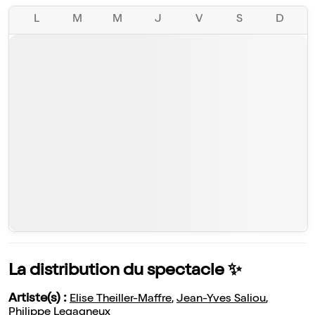
L
M
M
J
V
S
D
La distribution du spectacle ✨
Artiste(s) :
Elise Theiller-Maffre
,
Jean-Yves Saliou
,
Philippe Legagneux