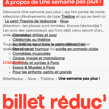
À propos de Une semaine pas plus !
Découvre Une semaine pas plus !, qui fait partie de notre
sélection d’événements de type
Théâtre
et qui se tient ici
:
Le petit Theatre de Valbonne
-
Nice
.
Attention : les places sont limitées. Encore hésitant(e) ?
Les avis des spectateurs qui l'ont déjà vécu seront d'une
aide précieuse !
Comédies drôles et pop’
Célébrités au théâtre
Toujours à la recherche de la sortie idéale ? Voici
Au théâtre, pour faire le plein d’émotions
quelques pistes :
Stand-up et humour
ou
soirée en comedy clubs
Comédies musicales
Cirque, magie et mentalisme
Lire la suite
Activités et sorties à Paris
Expos & Musées à Paris
Pour les enfants, petits et grands
Une semaine pas plus !
BilletReduc
Nice
Théâtre