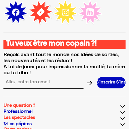
Tu veux être mon copain ?!
Reçois avant tout le monde nos idées de sorties,
les nouveautés et les réduc' !
A toi de jouer pour impressionner ta moitié, ta mère
ou ta tribu !
S’inscrire S’inscrire S’ins
Adresse email pour la newsletter
Une question ?
Professionnel
Les spectacles
✨Les pépites