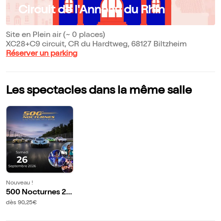
Circuit de l'Anneau du Rhin
Site en Plein air (~ 0 places)
XC28+C9 circuit, CR du Hardtweg, 68127 Biltzheim
Réserver un parking
Les spectacles dans la même salle
Nouveau !
500 Nocturnes 20
26
dès 90,25€