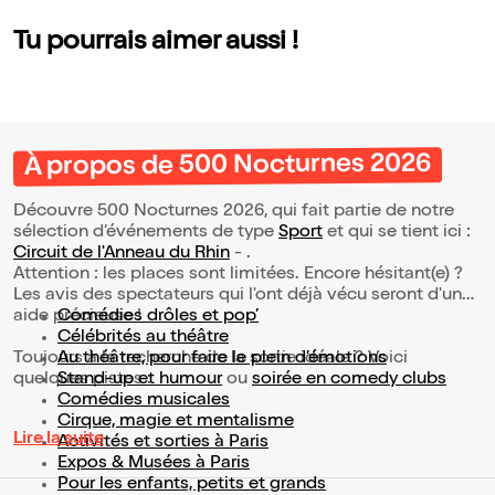
Tu pourrais aimer aussi !
À propos de 500 Nocturnes 2026
Découvre 500 Nocturnes 2026, qui fait partie de notre
sélection d’événements de type
Sport
et qui se tient ici :
Circuit de l'Anneau du Rhin
- .
Attention : les places sont limitées. Encore hésitant(e) ?
Les avis des spectateurs qui l'ont déjà vécu seront d'une
aide précieuse !
Comédies drôles et pop’
Célébrités au théâtre
Toujours à la recherche de la sortie idéale ? Voici
Au théâtre, pour faire le plein d’émotions
quelques pistes :
Stand-up et humour
ou
soirée en comedy clubs
Comédies musicales
Cirque, magie et mentalisme
Lire la suite
Activités et sorties à Paris
Expos & Musées à Paris
Pour les enfants, petits et grands