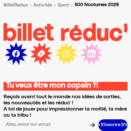
500 Nocturnes 2026
BilletReduc
Activités
Sport
Tu veux être mon copain ?!
Reçois avant tout le monde nos idées de sorties,
les nouveautés et les réduc' !
A toi de jouer pour impressionner ta moitié, ta mère
ou ta tribu !
S’inscrire S’inscrire 
Adresse email pour la newsletter