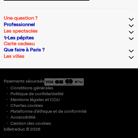
Une question ?
Professionnel
Les spectacles
✨Les pépites
Carte cadeau
Que faire à Paris ?
Les villes
Paiements sécurisés
Conditions générales
Politique de confidentialité
Mentions légales et CGU
Chartes cookies
Plateforme d'éthique et de conformité
Accessibilité
Gestion des cookies
billetreduc © 2026