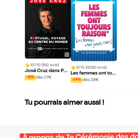
10/10 (182 avis)
9/10 (4260 avis)
José Cruz dans Por
Les femmes ont touj
tugal, Voyage au Ce
dès 27€
-16%
ours raison, les hom
dès 28€
-24%
ntre du Monde
mes n'ont jamais tor
t
Tu pourrais aimer aussi !
À propos de 7e Cérémonie des do