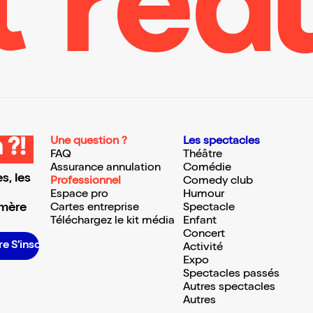
Une question ?
Les spectacles
 ?!
FAQ
Théâtre
Assurance annulation
Comédie
s, les
Professionnel
Comedy club
Espace pro
Humour
 mère
Cartes entreprise
Spectacle
Téléchargez le kit média
Enfant
Concert
nscrire S’inscrire S’inscrire S’inscrire S’inscrire S’inscrire S’inscrire S’inscrire S’inscrire S’inscrire S’inscrire
Activité
Expo
Spectacles passés
Autres spectacles
Autres