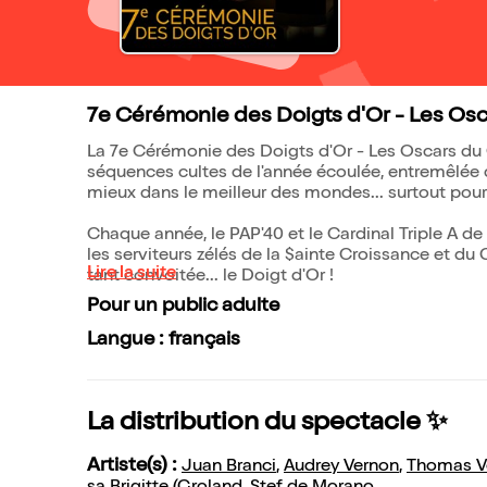
7e Cérémonie des Doigts d'Or - Les Os
La 7e Cérémonie des Doigts d'Or - Les Oscars du
séquences cultes de l'année écoulée, entremêlée
mieux dans le meilleur des mondes... surtout pour n
Chaque année, le PAP'40 et le Cardinal Triple A 
les serviteurs zélés de la $ainte Croissance et du
Lire la suite
tant convoitée... le Doigt d'Or !
Pour un public adulte
Langue : français
La distribution du spectacle ✨
Artiste(s) :
Juan Branci
,
Audrey Vernon
,
Thomas 