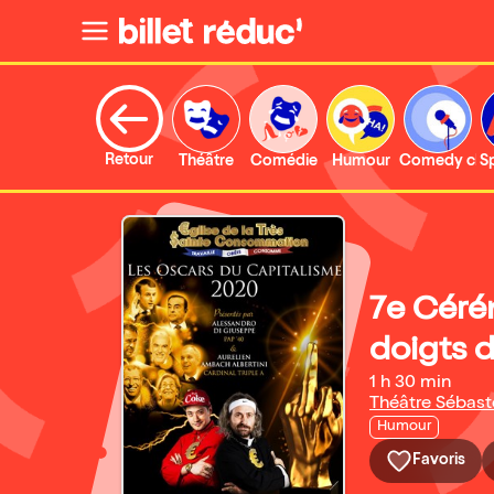
Retour
Théâtre
Comédie
Humour
Comedy clu
S
7e Céré
doigts d
1 h 30 min
Théâtre Sébast
Humour
Favoris