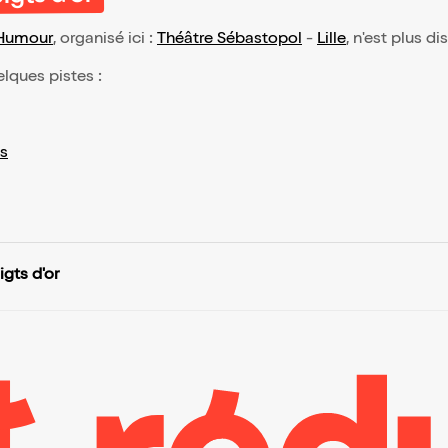
Humour
, organisé ici :
Théâtre Sébastopol
-
Lille
, n'est plus d
elques pistes :
s
gts d'or