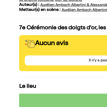
sa Brigitte (Groland
,
Stef de Morano
Auteur(s) :
Aurélien Ambach Albertini & Alessand
Metteur(s) en scène :
Aurélien Ambach Albertini
7e Cérémonie des doigts d'or, les
Aucun avis
Il n'y a pa
Le lieu