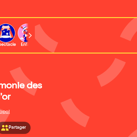
b
pectacle
Enfant
Concert
Activité
monie des
'or
opol
Partager