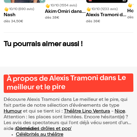
10
10/10 (1554 avis)
10/10 (690 avis)
10/10 (1233 avis)
Hour
Akim Omiri dans
Nash
Alexis Tramoni da
rts 
Contexte
dès 
dès 38€
ns Le meilleur et le
dès 34,50€
dès 36€
pire
Tu pourrais aimer aussi !
À propos de Alexis Tramoni dans Le
meilleur et le pire
Découvre Alexis Tramoni dans Le meilleur et le pire, qui
fait partie de notre sélection d’événements de type
Humour
et qui se tient ici :
Théâtre Lino Ventura
-
Nice
.
Attention : les places sont limitées. Encore hésitant(e) ?
Les avis des spectateurs qui l'ont déjà vécu seront d'une
aide précieuse !
Comédies drôles et pop’
Célébrités au théâtre