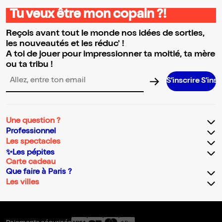
Tu veux être mon copain ?!
Reçois avant tout le monde nos idées de sorties,
les nouveautés et les réduc' !
A toi de jouer pour impressionner ta moitié, ta mère
ou ta tribu !
S’inscrire S’inscrire S’ins
Adresse email pour la newsletter
Une question ?
Professionnel
Les spectacles
✨Les pépites
Carte cadeau
Que faire à Paris ?
Les villes