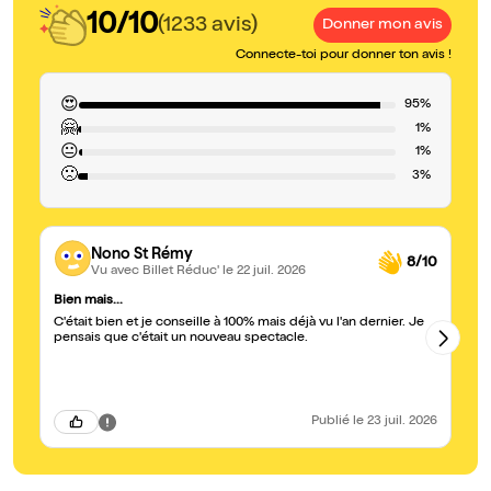
10/10
(1233 avis)
Donner mon avis
Connecte-toi pour donner ton avis !
😍
95%
🤗
1%
😐
1%
🙁
3%
Nono St Rémy
8/10
Vu avec Billet Réduc'
le 22 juil. 2026
Bien mais...
Ge
C'était bien et je conseille à 100% mais déjà vu l'an dernier. Je
Ex
pensais que c'était un nouveau spectacle.
Publié
le 23 juil. 2026