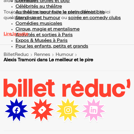
aide précieuse !
Comédies drôles et pop’
Célébrités au théâtre
Toujours à la recherche de la sortie idéale ? Voici
Au théâtre, pour faire le plein d’émotions
quelques pistes :
Stand-up et humour
ou
soirée en comedy clubs
Comédies musicales
Cirque, magie et mentalisme
Lire la suite
Activités et sorties à Paris
Expos & Musées à Paris
Pour les enfants, petits et grands
BilletReduc
Rennes
Humour
Alexis Tramoni dans Le meilleur et le pire