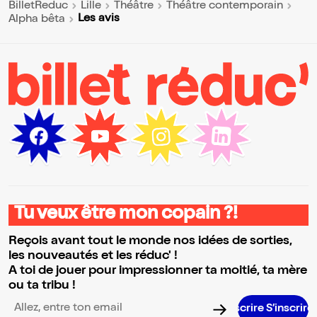
BilletReduc
Lille
Théâtre
Théâtre contemporain
Les avis
Alpha bêta
Tu veux être mon copain ?!
Reçois avant tout le monde nos idées de sorties,
les nouveautés et les réduc' !
A toi de jouer pour impressionner ta moitié, ta mère
ou ta tribu !
S’insc
Adresse email pour la newsletter