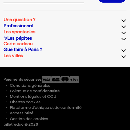
Une question ?
Professionnel
Les spectacles
✨Les pépites
Carte cadeau
Que faire à Paris ?
Les villes
Paiements sécurisés
Conditions générales
Politique de confidentialité
Mentions légales et CGU
Chartes cookies
Plateforme d'éthique et de conformité
Accessibilité
Gestion des cookies
billetreduc © 2026