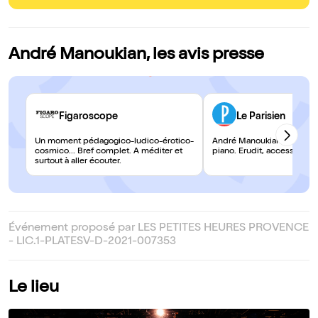
André Manoukian, les avis presse
Figaroscope
Le Parisien
Un moment pédagogico-ludico-érotico-
André Manoukian, " tout nu
cosmico... Bref complet. A méditer et
piano. Erudit, accessible et
surtout à aller écouter.
Événement proposé par LES PETITES HEURES PROVENCE
- LIC.1-PLATESV-D-2021-007353
Le lieu