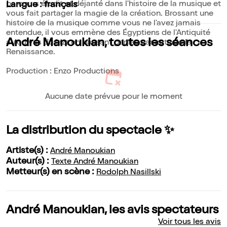
parcours érudit et déjanté dans l'histoire de la musique et
Langue : français
vous fait partager la magie de la création. Brossant une
histoire de la musique comme vous ne l'avez jamais
entendue, il vous emmène des Égyptiens de l'Antiquité
André Manoukian, toutes les séances
aux divas du jazz en passant par les castrats de la
Renaissance.
Production : Enzo Productions
Aucune date prévue pour le moment
La distribution du spectacle ✨
Artiste(s) :
André Manoukian
Auteur(s) :
Texte André Manoukian
Metteur(s) en scène :
Rodolph Nasillski
André Manoukian, les avis spectateurs
Voir tous les avis