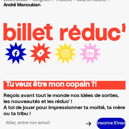
BilletReduc
Avignon
Théâtre
Seul en scène
André Manoukian
Tu veux être mon copain ?!
Reçois avant tout le monde nos idées de sorties,
les nouveautés et les réduc' !
A toi de jouer pour impressionner ta moitié, ta mère
ou ta tribu !
S’inscrire S’inscrire S’inscri
Adresse email pour la newsletter