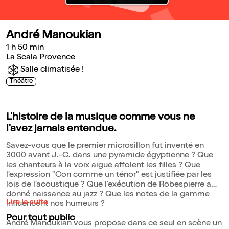
André Manoukian
1 h 50 min
La Scala Provence
Salle climatisée !
Théâtre
L'histoire de la musique comme vous ne
l'avez jamais entendue.
Savez-vous que le premier microsillon fut inventé en
3000 avant J.-C. dans une pyramide égyptienne ? Que
les chanteurs à la voix aiguë affolent les filles ? Que
l'expression "Con comme un ténor" est justifiée par les
lois de l'acoustique ? Que l'exécution de Robespierre a
donné naissance au jazz ? Que les notes de la gamme
Lire la suite
influencent nos humeurs ?
Pour tout public
André Manoukian vous propose dans ce seul en scène un