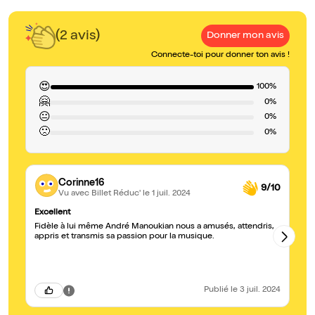
(2 avis)
Donner mon avis
Connecte-toi pour donner ton avis !
😍
100%
🤗
0%
😐
0%
🙁
0%
Corinne16
9/10
Vu avec Billet Réduc'
le 1 juil. 2024
Excellent
Ma
Fidèle à lui même André Manoukian nous a amusés, attendris,
Co
appris et transmis sa passion pour la musique.
c'
du
ps
ce
no
fr
Publié
le 3 juil. 2024