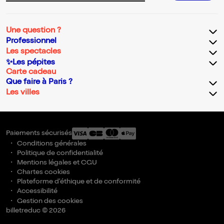
Une question ?
Professionnel
Les spectacles
✨Les pépites
Carte cadeau
Que faire à Paris ?
Les villes
Paiements sécurisés
Conditions générales
Politique de confidentialité
Mentions légales et CGU
Chartes cookies
Plateforme d'éthique et de conformité
Accessibilité
Gestion des cookies
billetreduc © 2026