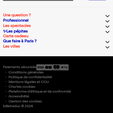
Une question ?
Professionnel
Les spectacles
✨Les pépites
Carte cadeau
Que faire à Paris ?
Les villes
Paiements sécurisés
Conditions générales
Politique de confidentialité
Mentions légales et CGU
Chartes cookies
Plateforme d'éthique et de conformité
Accessibilité
Gestion des cookies
billetreduc © 2026