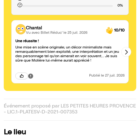
🙁
0%
Chantal
10/10
Vu avec Billet Réduc'
le 25 juil. 2026
Une réussite !
En
Une mise en scène originale; un décor minimaliste mais
Ce
remarquablement bien exploité; une interprétation et un jeu
l'
des personnage tel qu'on aimerait en voir souvent... Je suis
dé
sûre que Molière lui-même aurait apprécié !
em
le
pe
co
Publié
le 27 juil. 2026
pe
Événement proposé par LES PETITES HEURES PROVENCE
- LIC.1-PLATESV-D-2021-007353
Le lieu