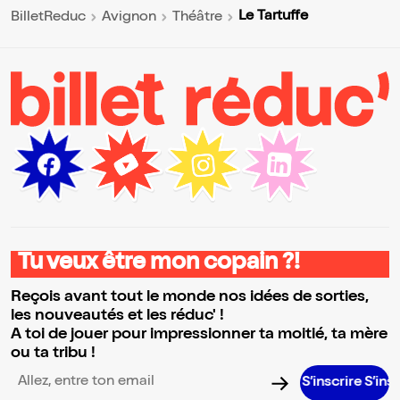
Le Tartuffe
BilletReduc
Avignon
Théâtre
Tu veux être mon copain ?!
Reçois avant tout le monde nos idées de sorties,
les nouveautés et les réduc' !
A toi de jouer pour impressionner ta moitié, ta mère
ou ta tribu !
S’inscrire S’inscrire S’in
Adresse email pour la newsletter