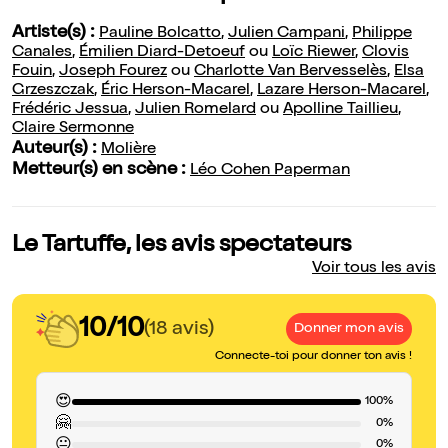
Artiste(s) :
Pauline Bolcatto
,
Julien Campani
,
Philippe
Canales
,
Émilien Diard-Detoeuf
ou
Loïc Riewer
,
Clovis
Fouin
,
Joseph Fourez
ou
Charlotte Van Bervesselès
,
Elsa
Grzeszczak
,
Éric Herson-Macarel
,
Lazare Herson-Macarel
,
Frédéric Jessua
,
Julien Romelard
ou
Apolline Taillieu
,
Claire Sermonne
Auteur(s) :
Molière
Metteur(s) en scène :
Léo Cohen Paperman
Le Tartuffe, les avis spectateurs
Voir tous les avis
10/10
(18 avis)
Donner mon avis
Connecte-toi pour donner ton avis !
😍
100%
🤗
0%
😐
0%