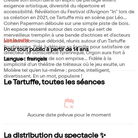
creuse son sillon dans un esprit de partage alliant
exigence artistique, diversité du répertoire et
accessibilité. Révélation du Festival d'Avignon "In" lors de
sa création en 2021, ce Tartuffe mis en scène par Léo
Cohen Paperman déboule sur une simple piste de bois.
Un espace resserré autour des corps qui sert de
merveilleux tremplin à une bande d'actrices et d'acteurs
Lire la suite
au talent comique débridé, réunis autour d'un Tartuffe
fourbissime. Prêt à détruire sa famille pour satisfaire ce
Pour tout public à partir de 14 ans
directeur de conscience tyrannique, Orgon aura fort à
faire pour se libérer de son emprise... Fidèle à la
Langue : français
simplicité d'un théâtre de tréteaux où le jeu exulte, un
Molière tel qu'en lui-même : proche, intelligent,
divertissant. En un mot, populaire !
Le Tartuffe, toutes les séances
Aucune date prévue pour le moment
La distribution du spectacle ✨