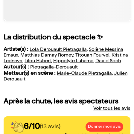
La distribution du spectacle ✨
Artiste(s) :
Lola Derouault Pietragalla
,
Solène Messina
Ernaux
,
Matthias Damay Romey
,
Titouan Fourvel
,
Kristina
Ledneva
,
Lilou Hubert
,
Hippolyte Luherne
,
David Soch
Auteur(s) :
Pietragalla-Derouault
Metteur(s) en scène :
Marie-Claude Pietragalla
,
Julien
Derouault
Après la chute, les avis spectateurs
Voir tous les avis
6/10
(13 avis)
Donner mon avis