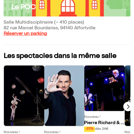
Le POC
Salle Multidisciplinaire (~ 410 places)
82 rue Marcel Bourdarias, 94140 Alfortville
Réserver un parking
Les spectacles dans la même salle
Nouveau !
Pierre Richard & S
wingin'affair 4 tet
-21%
dès 24€
Nouveau !
Nouveau !
Nouve