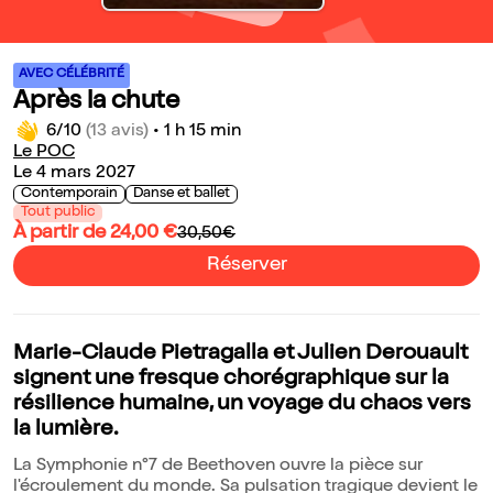
AVEC CÉLÉBRITÉ
Après la chute
6/10
(13 avis)
•
1 h 15 min
Le POC
Le 4 mars 2027
Contemporain
Danse et ballet
Tout public
À partir de 24,00 €
30,50€
Réserver
Marie-Claude Pietragalla et Julien Derouault
signent une fresque chorégraphique sur la
résilience humaine, un voyage du chaos vers
la lumière.
La Symphonie n°7 de Beethoven ouvre la pièce sur
l'écroulement du monde. Sa pulsation tragique devient le