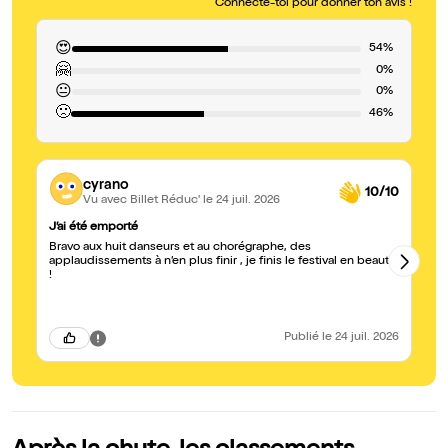
Connecte-toi pour donner ton avis !
😍
54%
🤗
0%
😐
0%
🙁
46%
cyrano
10/10
Vu avec Billet Réduc'
le 24 juil. 2026
J’ai été emporté
Be
Bravo aux huit danseurs et au chorégraphe, des
applaudissements à n’en plus finir , je finis le festival en beauté
!
Publié
le 24 juil. 2026