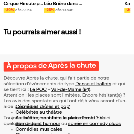
Cirque Hirsute pr
Léo Brière dans Se
Kame
ésente Aux étoiles
cret
: Co
-30%
dès 8,95€
-25%
dès 19,50€
-30
ure 
fran
Tu pourrais aimer aussi !
À propos de Après la chute
Découvre Après la chute, qui fait partie de notre
sélection d’événements de type
Danse et ballets
et qui
se tient ici :
Le POC
-
Val-de-Marne (94)
.
Attention : les places sont limitées. Encore hésitant(e) ?
Les avis des spectateurs qui l'ont déjà vécu seront d'une
aide précieuse !
Comédies drôles et pop’
Célébrités au théâtre
Toujours à la recherche de la sortie idéale ? Voici
Au théâtre, pour faire le plein d’émotions
quelques pistes :
Stand-up et humour
ou
soirée en comedy clubs
Comédies musicales