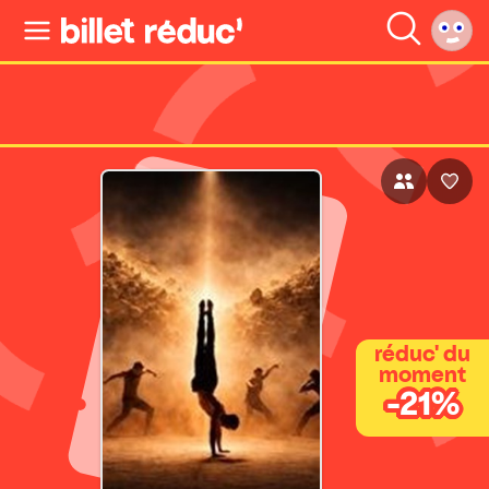
réduc' du
moment
-21%