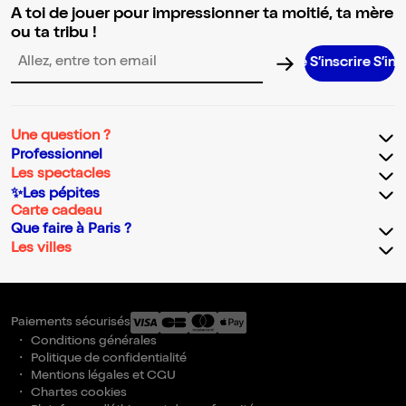
A toi de jouer pour impressionner ta moitié, ta mère
ou ta tribu !
S’inscrire S’inscrire S’in
Adresse email pour la newsletter
Une question ?
Professionnel
Les spectacles
✨Les pépites
Carte cadeau
Que faire à Paris ?
Les villes
Paiements sécurisés
Conditions générales
Politique de confidentialité
Mentions légales et CGU
Chartes cookies