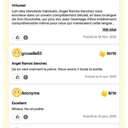
Virtuose!
Loin des standards habituels, Angel Ramos Sanchez nous
emmène dans un univers complètement décalé, et dans la langue
de Don Quichotte, qui plus est, avec l'avantage d'être entièrement
compréhensible même pour ceux qui manieraient cette langue
comme une vache...normande ! Tour à tour farceur, poètique,
Voir plus
mime, cet incroyable comédien arrive à créer n'importe quel
univers visuel, à la seule force de son jeu. A conseiller !
Publié
le 19 févr. 2013
groseille83
10/10
Angel Ramos Sanchez
Ça en vaut vraiment la peine. Nous avons ri toute la soirée.
Publié
le 6 nov. 2010
Anonyme
8/10
Excellent
Rêveur, fou et poète
Publié
le 14 janv. 2010