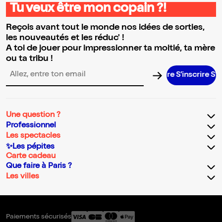
Tu veux être mon copain ?!
Reçois avant tout le monde nos idées de sorties,
les nouveautés et les réduc' !
A toi de jouer pour impressionner ta moitié, ta mère
ou ta tribu !
S’inscrire S’insc
Adresse email pour la newsletter
Une question ?
Professionnel
Les spectacles
✨Les pépites
Carte cadeau
Que faire à Paris ?
Les villes
Paiements sécurisés