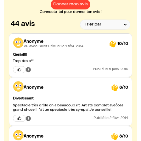
Donner mon avis
Connecte-toi pour donner ton avis !
44 avis
Anonyme
10/10
Vu avec Billet Réduc'
le 1 févr. 2014
Genial!!!
Trop drole!!!
Publié
le 5 janv. 2016
Anonyme
8/10
Divertissant
Spectacle très drôle on a beaucoup rit. Artiste complet avećoas
grand chose il fait un spectacle très sympa! Je conseille!
Publié
le 2 févr. 2014
Anonyme
8/10