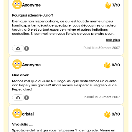
Anonyme
7/10
Pourquoi attendre Julio ?
Bien que non hispanophone, ce qui est tout de même un peu
handicapant en début de spectacle, vous découvrirez un acteur
taquin, drôle et surtout expert en mime et autres imitations
gestuelles. Si sommeille en vous l'envie de vous prendre pour
Tarzan, ce rêve pourra se réaliser sur scène !
Voir plus
Publié
le 30 mars 2007
Anonyme
9/10
Que diver!
Menos mal que el Julio NO llego: asi que disfrutamos un cuanto
con Pepe y sus gracias!! Ahora vamos a esperar su regreso: el de
Pepe , claro!
Publié
le 26 mars 2007
cristal
9/10
Vivo Julio .....
Spectacle délirant qui vous fait passer 1h de rigolade. Même en