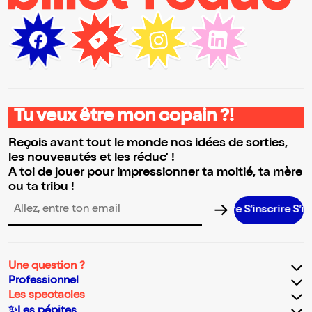
Tu veux être mon copain ?!
Reçois avant tout le monde nos idées de sorties,
les nouveautés et les réduc' !
A toi de jouer pour impressionner ta moitié, ta mère
ou ta tribu !
S’inscrire S’inscrir
Adresse email pour la newsletter
Une question ?
Professionnel
Les spectacles
✨Les pépites