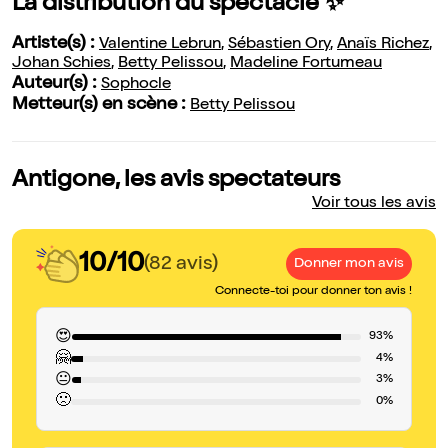
La distribution du spectacle ✨
Artiste(s) :
Valentine Lebrun
,
Sébastien Ory
,
Anaïs Richez
,
Johan Schies
,
Betty Pelissou
,
Madeline Fortumeau
Auteur(s) :
Sophocle
Metteur(s) en scène :
Betty Pelissou
Antigone, les avis spectateurs
Voir tous les avis
10/10
(82 avis)
Donner mon avis
Connecte-toi pour donner ton avis !
😍
93%
🤗
4%
😐
3%
🙁
0%