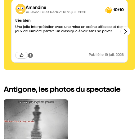
Amandine
10/10
Vu avec Billet Réduc'
le 18 juil. 2026
très bien
Br
Une jolie interprétation avec une mise en scène efficace et des
Ex
jeux de lumière parfait. Un classique à voir sans se priver.
Publié
le 19 juil. 2026
Antigone, les photos du spectacle