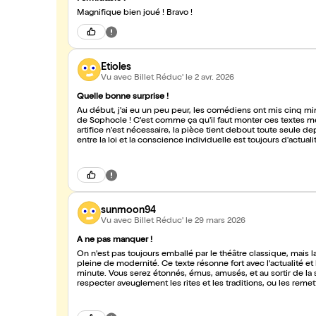
Magnifique bien joué ! Bravo !
Etioles
Vu avec Billet Réduc'
le 2 avr. 2026
Quelle bonne surprise !
Au début, j'ai eu un peu peur, les comédiens ont mis cinq mi
de Sophocle ! C'est comme ça qu'il faut monter ces textes mer
artifice n'est nécessaire, la pièce tient debout toute seule dep
entre la loi et la conscience individuelle est toujours d'actu
tyran Créon qui passe son temps à dire à chacun ce qu'il doit
Tous les ados devraient aller le voir (d'autant que l'héroïne, 
rempart contre la bêtise ambiante.
sunmoon94
Vu avec Billet Réduc'
le 29 mars 2026
A ne pas manquer !
On n'est pas toujours emballé par le théâtre classique, mais l
pleine de modernité. Ce texte résonne fort avec l'actualité e
minute. Vous serez étonnés, émus, amusés, et au sortir de la 
respecter aveuglement les rites et les traditions, ou les remet
c'est bien aussi !