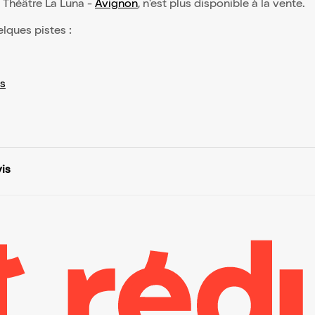
 : Théâtre La Luna -
Avignon
, n'est plus disponible à la vente.
elques pistes :
s
vis