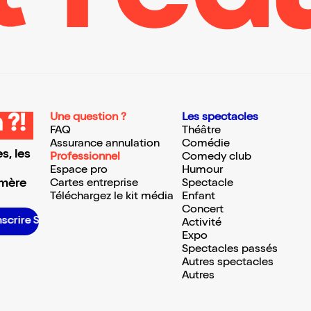
Une question ?
Les spectacles
 ?!
FAQ
Théâtre
Assurance annulation
Comédie
s, les
Professionnel
Comedy club
Espace pro
Humour
 mère
Cartes entreprise
Spectacle
Téléchargez le kit média
Enfant
Concert
scrire S’inscrire S’inscrire S’inscrire S’inscrire S’inscrire S’inscrire S’inscrire S’inscrire S’inscrire S’inscrire S’inscrire
Activité
Expo
Spectacles passés
Autres spectacles
Autres