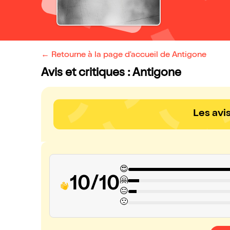
← Retourne à la page d'accueil de Antigone
Avis et critiques : Antigone
Les avi
😍
10/10
🤗
😐
🙁