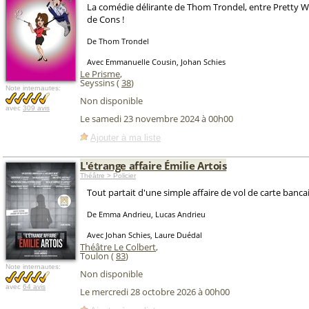
La comédie délirante de Thom Trondel, entre Pretty W
de Cons !
De Thom Trondel
Avec Emmanuelle Cousin, Johan Schies
Le Prisme
,
Seyssins (
38
)
Note internautes:
Non disponible
avec
309 avis
Le samedi 23 novembre 2024 à 00h00
Ajouter à ma liste
L'étrange affaire Émilie Artois
Théâtre > Policier
Tout partait d'une simple affaire de vol de carte bancair
De Emma Andrieu, Lucas Andrieu
Avec Johan Schies, Laure Duédal
Théâtre Le Colbert
,
Toulon (
83
)
Note internautes:
Non disponible
avec
64 avis
Le mercredi 28 octobre 2026 à 00h00