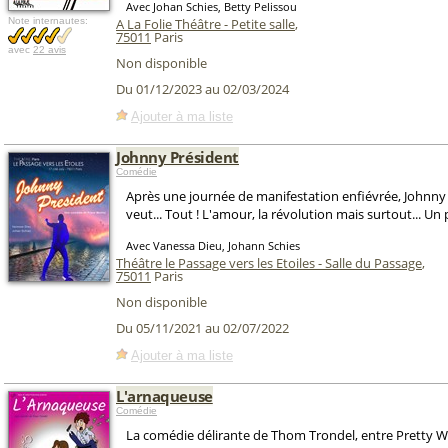
Avec Johan Schies, Betty Pelissou
Note internautes:
A La Folie Théâtre - Petite salle
,
75011
Paris
avec
22 avis
Non disponible
Du 01/12/2023 au 02/03/2024
Ajouter à ma liste
Johnny Président
Comédie
Après une journée de manifestation enfiévrée, Johnny 
veut... Tout ! L'amour, la révolution mais surtout... Un 
Avec Vanessa Dieu, Johann Schies
Théâtre le Passage vers les Etoiles - Salle du Passage
,
75011
Paris
Non disponible
Du 05/11/2021 au 02/07/2022
Ajouter à ma liste
L'arnaqueuse
Comédie
La comédie délirante de Thom Trondel, entre Pretty W