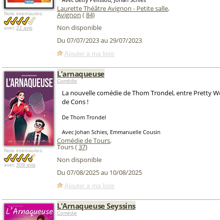
Laurette Théâtre Avignon - Petite salle
,
Avignon
(
84
)
Note internautes:
Non disponible
avec
22 avis
Du 07/07/2023 au 29/07/2023
Ajouter à ma liste
L'arnaqueuse
Comédie
La nouvelle comédie de Thom Trondel, entre Pretty W
de Cons !
De Thom Trondel
Avec Johan Schies, Emmanuelle Cousin
Comédie de Tours
,
Tours (
37
)
Note internautes:
Non disponible
avec
309 avis
Du 07/08/2025 au 10/08/2025
Ajouter à ma liste
L'Arnaqueuse Seyssins
Comédie