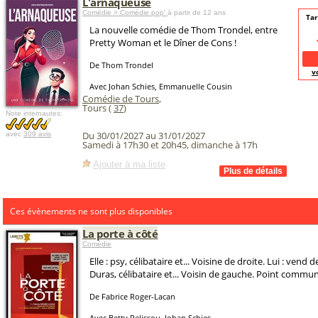
L'arnaqueuse
Comédie > Comédie pop'
à partir de 12 ans
Tar
La nouvelle comédie de Thom Trondel, entre
Pretty Woman et le Dîner de Cons !
De Thom Trondel
v
Avec Johan Schies, Emmanuelle Cousin
Comédie de Tours
,
Tours (
37
)
Note internautes:
Du 30/01/2027 au 31/01/2027
avec
309 avis
Samedi à 17h30 et 20h45, dimanche à 17h
Ajouter à ma liste
Ces évènements ne sont plus disponibles
La porte à côté
Comédie
Elle : psy, célibataire et... Voisine de droite. Lui : vend d
Duras, célibataire et... Voisin de gauche. Point commun
De Fabrice Roger-Lacan
Avec Betty Pelissou, Johan Schies