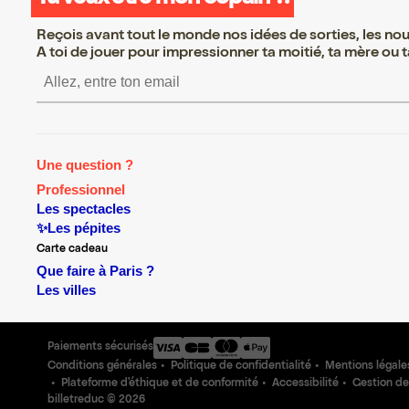
Reçois avant tout le monde nos idées de sorties, les nouv
A toi de jouer pour impressionner ta moitié, ta mère ou ta
S’inscrire S’inscrire S’inscrire S’
Une question ?
Professionnel
Les spectacles
✨Les pépites
Carte cadeau
Que faire à Paris ?
Les villes
Paiements sécurisés
Conditions générales
Politique de confidentialité
Mentions légale
Plateforme d'éthique et de conformité
Accessibilité
Gestion de
billetreduc ©
2026