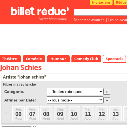
Invitations
Réduc
Bouton
menu
Sortez Maintenant!
principale
Recherche avancée
|
Les nouvea
Théâtre
Comédie
Humour
Comedy Club
Spectacle
Johan Schies
Artiste "johan schies"
Filtrer ma recherche
Catégorie:
Affiner par Date:
Jeu.
Ven.
Sam.
Dim.
Lun.
Mar.
Mer.
Jeu.
«
06
07
08
09
10
11
12
13
Août
Août
Août
Août
Août
Août
Août
Août