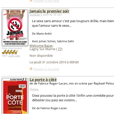
Ajouter à ma liste
Jamais le premier soir
Comédie
à partir de 16 ans
Le sexe sans amour c'est pas toujours drôle, mais bie
que l'amour sans le sexe...
De Marie Arditi
Avec Johan Schies, Sabrina Salhi
Welcome Bazar
,
Lagny Sur Marne (
77
)
Note internautes:
Non disponible
avec
1263 avis
Le jeudi 31 octobre 2019 à 00h00
Ajouter à ma liste
La porte à côté
de de Fabrice Roger-Lacan, mis en scène par Raphaël Pelis
Théâtre
Osez poussez la porte à côté ! Enfin une comédie pou
détester (ou pas) ses voisins...
De de Fabrice Roger-Lacan