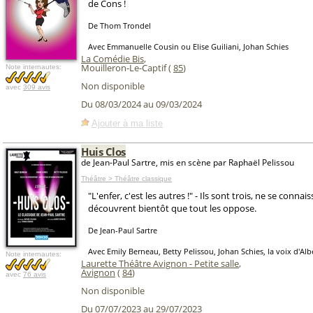
de Cons !
De Thom Trondel
Avec Emmanuelle Cousin ou Elise Guiliani, Johan Schies
La Comédie Bis
,
Mouilleron-Le-Captif (
85
)
Note internautes:
Non disponible
avec
309 avis
Du 08/03/2024 au 09/03/2024
Ajouter à ma liste
Huis Clos
de Jean-Paul Sartre, mis en scène par Raphaël Pelissou
Théâtre > Théâtre classique
"L'enfer, c'est les autres !" - Ils sont trois, ne se connai
découvrent bientôt que tout les oppose.
De Jean-Paul Sartre
Avec Emily Berneau, Betty Pelissou, Johan Schies, la voix d'Alb
Note internautes:
Laurette Théâtre Avignon - Petite salle
,
Avignon
(
84
)
avec
76 avis
Non disponible
Du 07/07/2023 au 29/07/2023