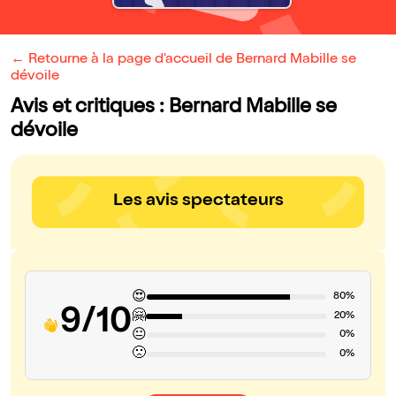
← Retourne à la page d'accueil de Bernard Mabille se
dévoile
Avis et critiques : Bernard Mabille se
dévoile
Les avis spectateurs
😍
80%
9/10
🤗
20%
😐
0%
🙁
0%