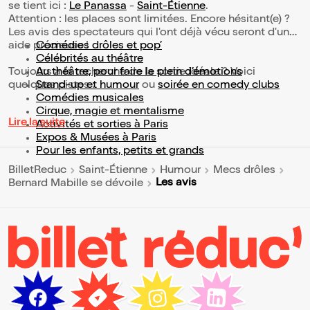
se tient ici :
Le Panassa
-
Saint-Étienne
.
Attention : les places sont limitées. Encore hésitant(e) ?
Les avis des spectateurs qui l'ont déjà vécu seront d'une
aide précieuse !
Comédies drôles et pop’
Célébrités au théâtre
Toujours à la recherche de la sortie idéale ? Voici
Au théâtre, pour faire le plein d’émotions
quelques pistes :
Stand-up et humour
ou
soirée en comedy clubs
Comédies musicales
Cirque, magie et mentalisme
Lire la suite
Activités et sorties à Paris
Expos & Musées à Paris
Pour les enfants, petits et grands
BilletReduc
Saint-Étienne
Humour
Mecs drôles
Les avis
Bernard Mabille se dévoile