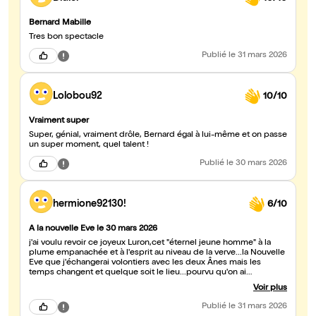
Bernard Mabille
Tres bon spectacle
Publié
le 31 mars 2026
Lolobou92
10/10
Vraiment super
Super, génial, vraiment drôle, Bernard égal à lui-même et on passe
un super moment, quel talent !
Publié
le 30 mars 2026
hermione92130!
6/10
A la nouvelle Eve le 30 mars 2026
j'ai voulu revoir ce joyeux Luron,cet "éternel jeune homme" à la
plume empanachée et à l'esprit au niveau de la verve...la Nouvelle
Eve que j'échangerai volontiers avec les deux Ânes mais les
temps changent et quelque soit le lieu...pourvu qu'on ai
l'ivresse..Las, la dent a molli et l'époque a fait le reste...moins
Voir plus
subtiles les saillies bien qu'il ne mâche pas ses mots),le public
veut du croustillant., le Sieur Mabille s'oblige!pensez la captation
Publié
le 31 mars 2026
et la diffusion sur Paris Première ça vaut quelques petits