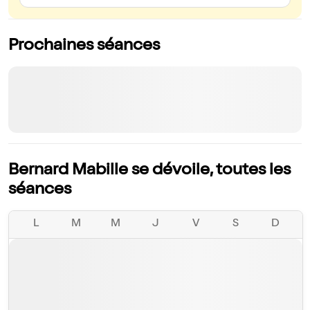
aménagements.En pleine conscience,je déclare rester fidèle à
l'humour,l'esprit chansonnier, le talent de Bernard Mabille.
Prochaines séances
Bernard Mabille se dévoile, toutes les
séances
L
M
M
J
V
S
D