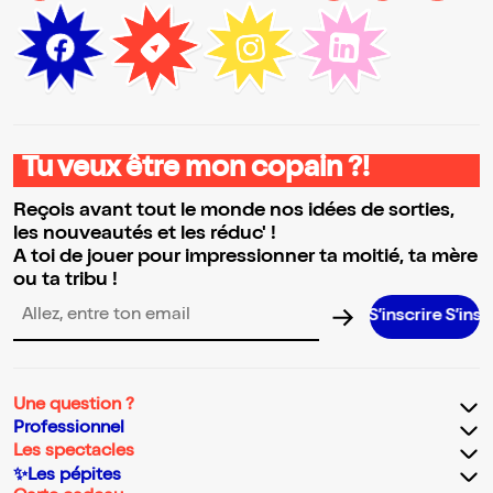
Tu veux être mon copain ?!
Reçois avant tout le monde nos idées de sorties,
les nouveautés et les réduc' !
A toi de jouer pour impressionner ta moitié, ta mère
ou ta tribu !
S’inscrire S’inscrire S’insc
Adresse email pour la newsletter
Une question ?
Professionnel
Les spectacles
✨Les pépites