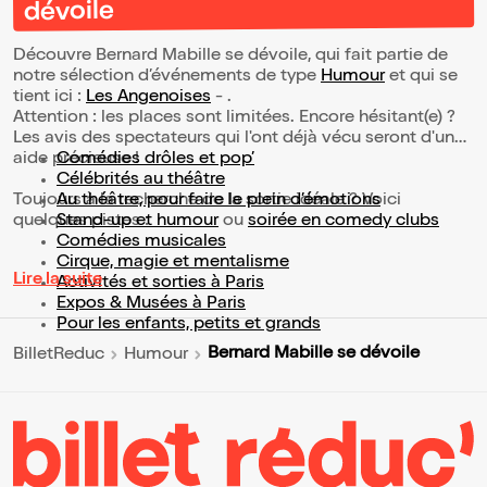
dévoile
Découvre Bernard Mabille se dévoile, qui fait partie de
notre sélection d’événements de type
Humour
et qui se
tient ici :
Les Angenoises
- .
Attention : les places sont limitées. Encore hésitant(e) ?
Les avis des spectateurs qui l'ont déjà vécu seront d'une
aide précieuse !
Comédies drôles et pop’
Célébrités au théâtre
Toujours à la recherche de la sortie idéale ? Voici
Au théâtre, pour faire le plein d’émotions
quelques pistes :
Stand-up et humour
ou
soirée en comedy clubs
Comédies musicales
Cirque, magie et mentalisme
Lire la suite
Activités et sorties à Paris
Expos & Musées à Paris
Pour les enfants, petits et grands
Bernard Mabille se dévoile
BilletReduc
Humour