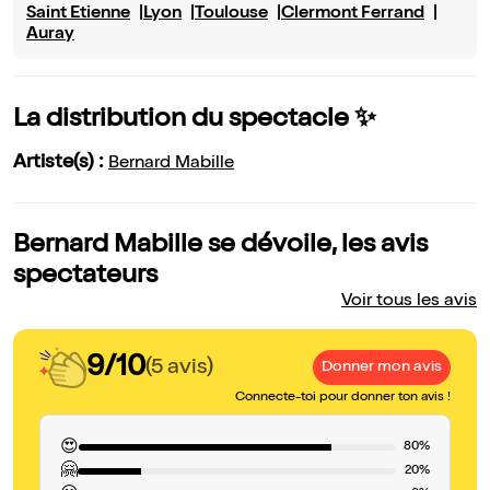
Saint Etienne
Lyon
Toulouse
Clermont Ferrand
Auray
La distribution du spectacle ✨
Artiste(s) :
Bernard Mabille
Bernard Mabille se dévoile, les avis
spectateurs
Voir tous les avis
9/10
(5 avis)
Donner mon avis
Connecte-toi pour donner ton avis !
😍
80%
🤗
20%