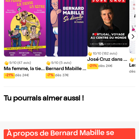
10/10 (182 avis)
José Cruz dans P
9/
9/10 (47 avis)
9/10 (5 avis)
Les 
ortugal, voyage a
-21%
dès 24€
Ma femme, la tien
Bernard Mabille s
ent 
u centre du mond
dès 3
ne, la nôtre
e dévoile
-21%
dès 24€
-7%
dès 37€
nfan
e
che
Tu pourrais aimer aussi !
À propos de Bernard Mabille se