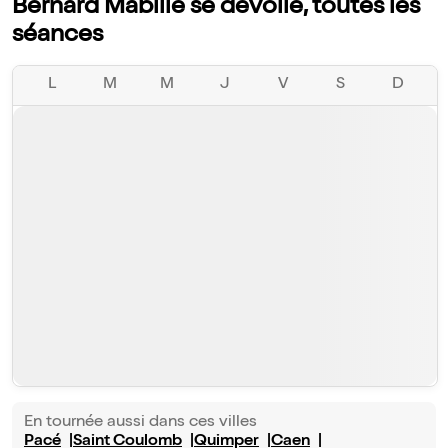
Bernard Mabille se dévoile, toutes les
séances
L
M
M
J
V
S
D
En tournée aussi dans ces villes
Pacé
Saint Coulomb
Quimper
Caen