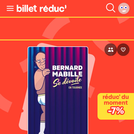
réduc' du
moment
-7%