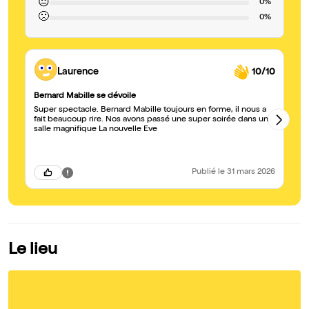
😐
0%
🙁
0%
Laurence
10/10
Bernard Mabille se dévoile
Ma
Super spectacle. Bernard Mabille toujours en forme, il nous a
Su
fait beaucoup rire. Nos avons passé une super soirée dans une
salle magnifique La nouvelle Eve
Publié
le 31 mars 2026
Le lieu