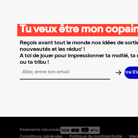
Tu veux être mon copain
Reçois avant tout le monde nos idées de sortie
nouveautés et les réduc' !
A toi de jouer pour impressionner ta moitié, ta
ou ta tribu !
S’
Adresse email pour la newsletter
Paiements sécurisés
Conditions générales
Politique de confidentialité
Ment