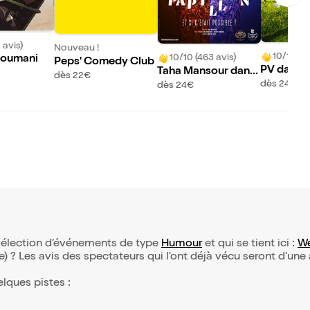
 avis)
Nouveau !
10/10 (27
10/10 (463 avis)
soumani
Peps' Comedy Club
PV dans P
Taha Mansour dans
dès 22€
ai
L'Effet Papillon
dès 24€
dès 24€
e sélection d’événements de type
Humour
et qui se tient ici :
W
(e) ? Les avis des spectateurs qui l'ont déjà vécu seront d'une
elques pistes :