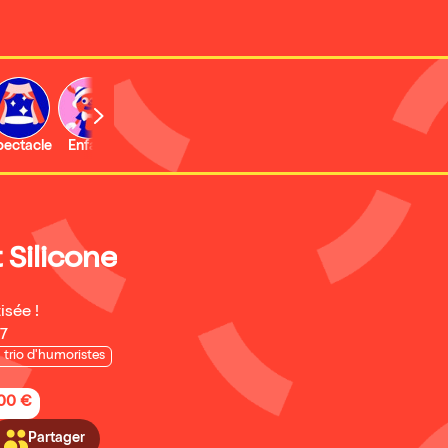
b
pectacle
Enfant
Concert
Activité
Expo et musée
 Silicone
isée !
27
 trio d'humoristes
,00 €
Partager