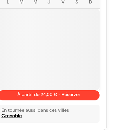
L
M
M
J
V
S
D
À partir de 24,00 € - Réserver
En tournée aussi dans ces villes
Grenoble