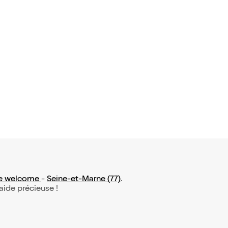
4 avis)
resque vr
e welcome
-
Seine-et-Marne (77)
.
 aide précieuse !