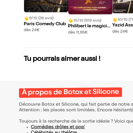
9/10 (36 avis)
10/10 (71
10/10 (109 avis)
Paris Comedy Club
Yazid As
Philibert le magicie
dès 24€
dès 24€
n
dès 11,95€
Tu pourrais aimer aussi !
À propos de Botox et Silicone
Découvre Botox et Silicone, qui fait partie de notr
Attention : les places sont limitées. Encore hésitant
Toujours à la recherche de la sortie idéale ? Voici qu
Comédies drôles et pop’
Célébrités au théâtre