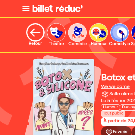
Retour
Théâtre
Comédie
Humour
Comedy clu
S
Botox et
We welcome
Salle climat
Le 5 février 20
Humour
Duo ou
Tout public
À partir de 24
Favoris