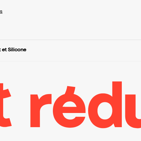
s
 et Silicone