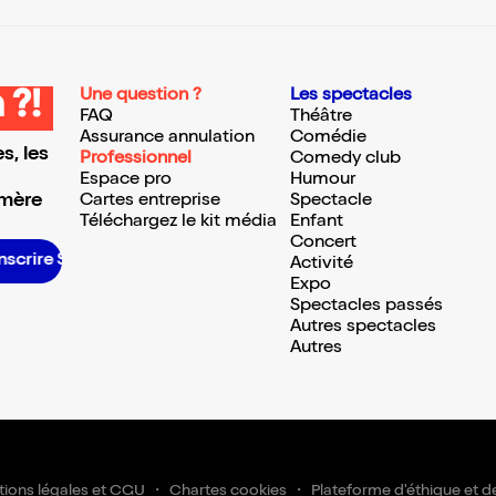
Une question ?
Les spectacles
 ?!
FAQ
Théâtre
Assurance annulation
Comédie
s, les
Professionnel
Comedy club
Espace pro
Humour
 mère
Cartes entreprise
Spectacle
Téléchargez le kit média
Enfant
Concert
inscrire S’inscrire S’inscrire S’inscrire S’inscrire S’inscrire S’inscrire S’inscrire S’inscrire S’inscrire S’inscrire S’inscrire
Activité
Expo
Spectacles passés
Autres spectacles
Autres
ions légales et CGU
Chartes cookies
Plateforme d'éthique et d