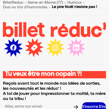
BilletReduc
Seine-et-Marne (77)
Humour
Le pire Noël n'existe pas !
Duo ou trio d’humoristes
Tu veux être mon copain ?!
Reçois avant tout le monde nos idées de sorties,
les nouveautés et les réduc' !
A toi de jouer pour impressionner ta moitié, ta mère
ou ta tribu !
S’inscrire S’inscrire S’ins
Adresse email pour la newsletter