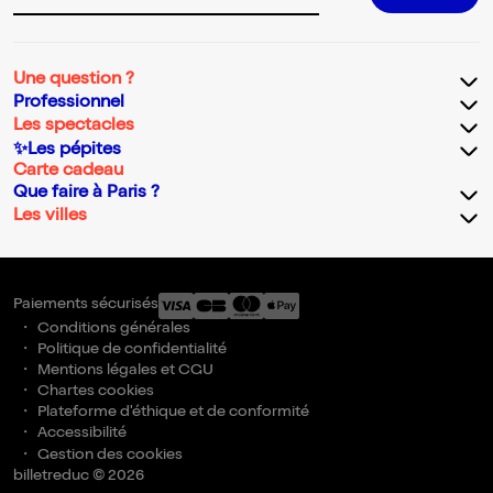
Une question ?
Professionnel
Les spectacles
✨Les pépites
Carte cadeau
Que faire à Paris ?
Les villes
Paiements sécurisés
Conditions générales
Politique de confidentialité
Mentions légales et CGU
Chartes cookies
Plateforme d'éthique et de conformité
Accessibilité
Gestion des cookies
billetreduc © 2026