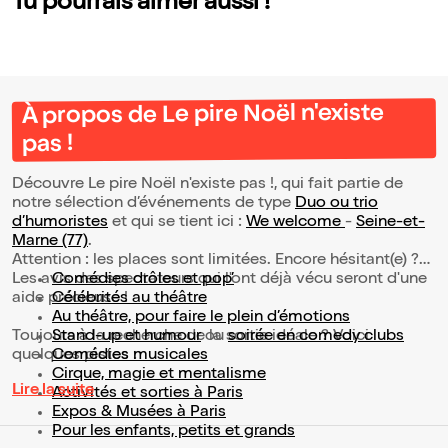
Tu pourrais aimer aussi !
À propos de Le pire Noël n'existe
pas !
Découvre Le pire Noël n'existe pas !, qui fait partie de
notre sélection d’événements de type
Duo ou trio
d’humoristes
et qui se tient ici :
We welcome
-
Seine-et-
Marne (77)
.
Attention : les places sont limitées. Encore hésitant(e) ?
Les avis des spectateurs qui l'ont déjà vécu seront d'une
Comédies drôles et pop’
aide précieuse !
Célébrités au théâtre
Au théâtre, pour faire le plein d’émotions
Toujours à la recherche de la sortie idéale ? Voici
Stand-up et humour
ou
soirée en comedy clubs
quelques pistes :
Comédies musicales
Cirque, magie et mentalisme
Lire la suite
Activités et sorties à Paris
Expos & Musées à Paris
Pour les enfants, petits et grands