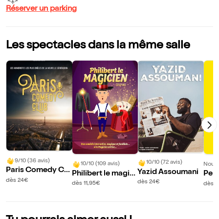
Réserver un parking
Les spectacles dans la même salle
9/10 (36 avis)
10/10 (72 avis)
10/10 (109 avis)
Nouve
Paris Comedy Clu
Yazid Assoumani
Philibert le magici
Pep
b
dès 24€
en
ub
dès 24€
dès 11,95€
dès 