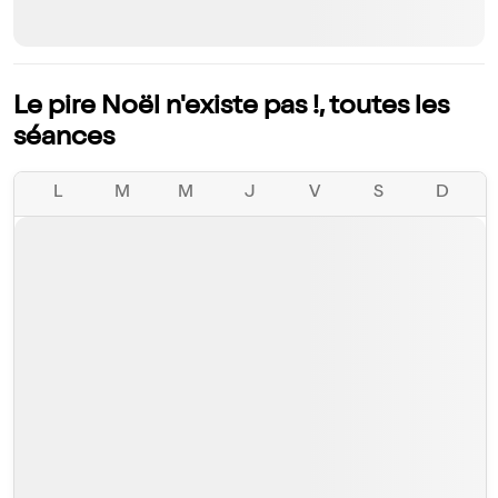
Le pire Noël n'existe pas !, toutes les
séances
L
M
M
J
V
S
D