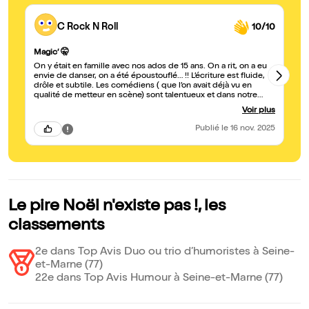
C Rock N Roll
10/10
Vi
Magic’ 🤫
No
On y était en famille avec nos ados de 15 ans. On a rit, on a eu
co
envie de danser, on a été époustouflé… !! L’écriture est fluide,
qu
drôle et subtile. Les comédiens ( que l’on avait déjà vu en
ce
qualité de metteur en scène) sont talentueux et dans notre
ad
siège de spectateurs : on ressent toute leur complicité. C’est
Voir plus
as
une superbe pièce à s’offrir. Un petit moment isolé d’humour,
un
de légèreté et même de tendresse.
Publié
le 16 nov. 2025
Le pire Noël n'existe pas !, les
classements
2e dans Top Avis Duo ou trio d’humoristes à Seine-
et-Marne (77)
22e dans Top Avis Humour à Seine-et-Marne (77)