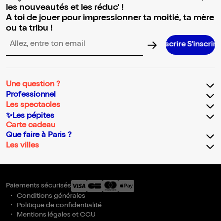
les nouveautés et les réduc' !
A toi de jouer pour impressionner ta moitié, ta mère
ou ta tribu !
S’in
Adresse email pour la newsletter
Une question ?
Professionnel
Les spectacles
✨Les pépites
Carte cadeau
Que faire à Paris ?
Les villes
Paiements sécurisés
Conditions générales
Politique de confidentialité
Mentions légales et CGU