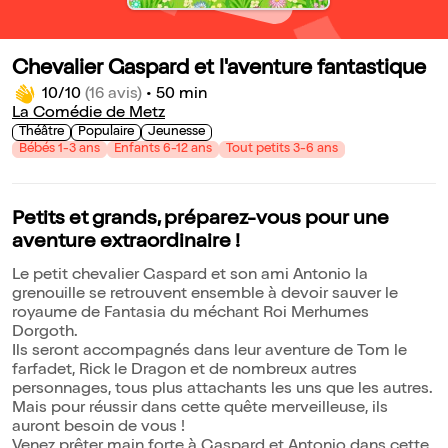
Chevalier Gaspard et l'aventure fantastique
10/10
(16 avis)
•
50 min
La Comédie de Metz
Théâtre
Populaire
Jeunesse
Bébés 1-3 ans
Enfants 6-12 ans
Tout petits 3-6 ans
Petits et grands, préparez-vous pour une
aventure extraordinaire !
Le petit chevalier Gaspard et son ami Antonio la
grenouille se retrouvent ensemble à devoir sauver le
royaume de Fantasia du méchant Roi Merhumes
Dorgoth.
Ils seront accompagnés dans leur aventure de Tom le
farfadet, Rick le Dragon et de nombreux autres
personnages, tous plus attachants les uns que les autres.
Mais pour réussir dans cette quête merveilleuse, ils
auront besoin de vous !
Venez prêter main forte à Gaspard et Antonio dans cette