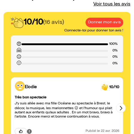
Voir tous les avis
10/10
(16 avis)
Donner mon avis
Connecte-toi pour donner ton avis !
😍
100%
🤗
0%
😐
0%
🙁
0%
Elodie
10/10
Très bon spectacle
S
J'y suis allée avec ma fille Océane au spectacle à Brest. le
Ri
décor, la musique, les marionnettes 😉 et l’humour qui plait
autant aux enfants qu’aux adultes . En un mot bravo, bravo à
l'artiste. Encore merci et bonne continuation à vous.
Publié
le 22 avr. 2026