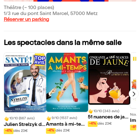
Théâtre (~ 100 places)
1/3 rue du pont Saint Marcel, 57000 Metz
Réserver un parking
Les spectacles dans la même salle
10/10 (343 avis)
Nouve
51 nuances de jau
9/10 (1537 avis)
10/10 (667 avis)
Impr
ne
-4%
dès 23€
Amants à mi-tem
Julien Strelzyk da
-8%
ps
ns Santé !
-4%
dès 23€
-4%
dès 23€