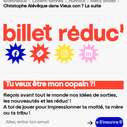
BilletReduc
Lorient-Vannes
Humour
Mecs drôles
Christophe Alévêque dans Vieux con ? La suite
Tu veux être mon copain ?!
Reçois avant tout le monde nos idées de sorties,
les nouveautés et les réduc' !
A toi de jouer pour impressionner ta moitié, ta mère
ou ta tribu !
S’inscrire S’inscrir
Adresse email pour la newsletter