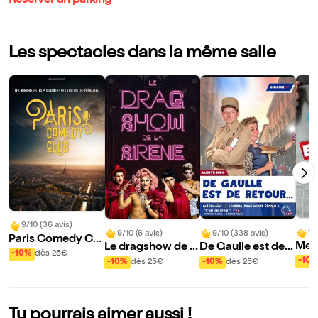
Réserver un parking
Les spectacles dans la même salle
9/10 (36 avis)
10
9/10 (6 avis)
9/10 (338 avis)
Paris Comedy Clu
Mes 
Le dragshow de la
De Gaulle est de r
b
-10%
dès 25€
mou
sirène : La sirène à
etour
-10
-10%
dès 25€
-10%
dès 25€
rde
barbe
Tu pourrais aimer aussi !