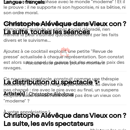
fort ne pas être en phase avec le monde "moderne" ! Et il
Langue : français
le prouve : il ne supporte ni son hypocrisie, ni sa bêtise, ni
son ordre moral.
Christophe Alévêque dans Vieux con ?
Du dérèglement climatique à l'éco anxiété, de la
démocratie malade au climat social dégradé, rien
La suite, toutes les séances
n'arrête la peur insufflée quotidiennement par les faits
divers et le suivisme...
Ajoutez à ce cocktail explosif, une petite "Revue de
presse" actualisée à chaque représentation. Son constat
est alors sans appel : la guerre fait des morts, la paix des
Aucune date prévue pour le moment
ravages.
Ce nouveau spectacle, construit comme une thérapie
La distribution du spectacle ✨
collective, se veut un magnifique exutoire. Sa devise n'a
pas changé : rire avec le pire avec au final, un suspens
Artiste(s) :
Christophe Alévêque
toujours aussi torride : être ou ne pas être un vieux con
"moderne" ?
À votre appréciation !
Christophe Alévêque dans Vieux con ?
La suite, les avis spectateurs