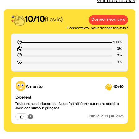
Voir tous les avis
10/10
(1 avis)
Donner mon avis
Connecte-toi pour donner ton avis !
😍
100%
🤗
0%
😐
0%
🙁
0%
Amanite
10/10
Excellent
Toujours aussi décapant. Nous fait réfléchir sur notre société
avec cet humour grinçant.
Publié
le 18 juil. 2025