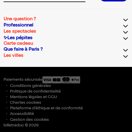
Une question ?
Professionnel
Les spectacles
✨Les pépites
Carte cadeau
Que faire à Paris ?
Les villes
Paiements sécurisés
Conditions générales
Politique de confidentialité
Mentions légales et CGU
Chartes cookies
Plateforme d'éthique et de conformité
Accessibilité
Gestion des cookies
billetreduc © 2026