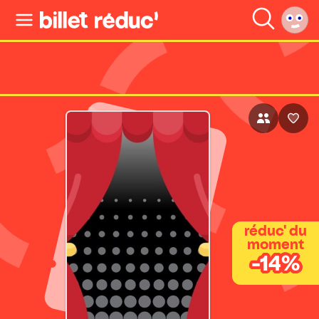
réduc' du
moment
-14%