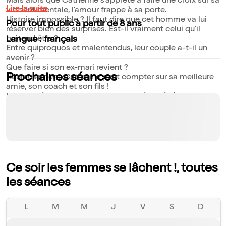
Mais alors que Catherine s'apprête à faire une croix sur sa
Lire la suite
vie sentimentale, l'amour frappe à sa porte.
Histoire impossible ? Il faut dire que cet homme va lui
Pour tout public à partir de 8 ans
réserver bien des surprises. Est-il vraiment celui qu'il
prétend être ?
Langue : français
Entre quiproquos et malentendus, leur couple a-t-il un
avenir ?
Que faire si son ex-mari revient ?
Prochaines séances
Heureusement, Catherine peut compter sur sa meilleure
amie, son coach et son fils !
Une comédie romantique moderne réservée à tous ceux
qui croient qu'en amour tout est possible !
Ce soir les femmes se lâchent !, toutes
les séances
L
M
M
J
V
S
D