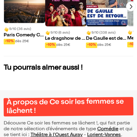
9/10 (36 avis)
10
9/10 (6 avis)
9/10 (338 avis)
Paris Comedy Clu
Mes 
Le dragshow de la
De Gaulle est de r
b
-10%
dès 25€
mou
sirène : La sirène à
etour
-10
-10%
dès 25€
-10%
dès 25€
rde
barbe
Tu pourrais aimer aussi !
À propos de Ce soir les femmes se
lâchent !
Découvre Ce soir les femmes se lâchent !, qui fait partie
de notre sélection d’événements de type
Comédie
et qui
se tient ici :
Théâtre à l'Ouest Auray
-
Lorient-Vannes
.