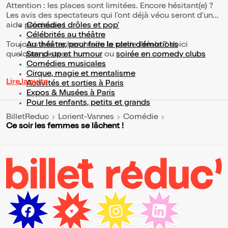
Attention : les places sont limitées. Encore hésitant(e) ?
Les avis des spectateurs qui l'ont déjà vécu seront d'une
aide précieuse !
Comédies drôles et pop’
Célébrités au théâtre
Toujours à la recherche de la sortie idéale ? Voici
Au théâtre, pour faire le plein d’émotions
quelques pistes :
Stand-up et humour
ou
soirée en comedy clubs
Comédies musicales
Cirque, magie et mentalisme
Lire la suite
Activités et sorties à Paris
Expos & Musées à Paris
Pour les enfants, petits et grands
BilletReduc
Lorient-Vannes
Comédie
Ce soir les femmes se lâchent !