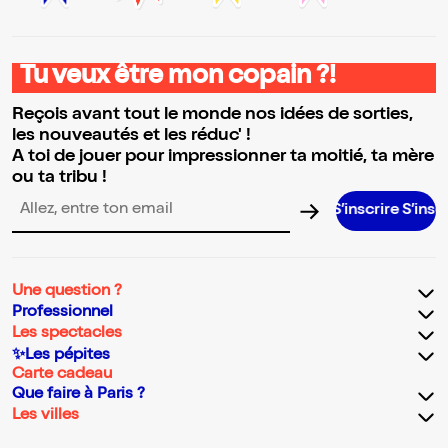
Tu veux être mon copain ?!
Reçois avant tout le monde nos idées de sorties,
les nouveautés et les réduc' !
A toi de jouer pour impressionner ta moitié, ta mère
ou ta tribu !
S’inscrire S’inscrire S’inscr
Adresse email pour la newsletter
Une question ?
Professionnel
Les spectacles
✨Les pépites
Carte cadeau
Que faire à Paris ?
Les villes