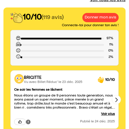
Voir tous les avis
10/10
(119 avis)
Donner mon avis
Connecte-toi pour donner ton avis !
😍
97%
🤗
1%
😐
0%
🙁
2%
BRIGITTE
10/10
Vu avec Billet Réduc'
le 23 déc. 2025
Ce soir les femmes se lâchent
Te
Nous étions un groupe de 9 personnes toute generation, nous
Ex
avons passé un super moment, pièce menée à un grand
ma
rythme, trop drôle,tout le monde c'est beaucoup amusé et à
enc
bien ri . comédiens très professionnels . Bravo c'était un régal,
parfait Plus d'une
r
bravo aussi aux auteurs 😉.
Voir plus
Publié
le 24 déc. 2025