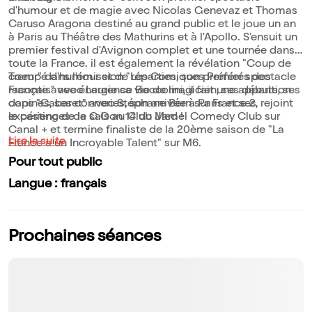
d'humour et de magie avec Nicolas Genevaz et Thomas
Caruso Aragona destiné au grand public et le joue un an
à Paris au Théâtre des Mathurins et à l'Apollo. S'ensuit un
premier festival d'Avignon complet et une tournée dans
toute la France. il est également la révélation "Coup de
coeur" dans l'émission "Les Comiques Préférés des
Trempé d'humour et de réparties, son premier spectacle
Français" avec Laurence Boccolini, il fait une apparition
raconte avec énergie sa vie de magicien, ses débuts, ses
dans "Cabaret" avec Stéphane Bern sur France 2, rejoint
copines, ses conneries, son arrivée à Paris et ses
le casting de la saison 14 du Jamel Comedy Club sur
expériences de G.O au Club Med !
Canal + et termine finaliste de la 20ème saison de "La
Lire la suite
France a un Incroyable Talent" sur M6.
Pour tout public
Langue : français
Prochaines séances