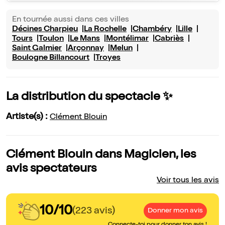
En tournée aussi dans ces villes
Décines Charpieu
La Rochelle
Chambéry
Lille
Tours
Toulon
Le Mans
Montélimar
Cabriès
Saint Galmier
Arçonnay
Melun
Boulogne Billancourt
Troyes
La distribution du spectacle ✨
Artiste(s) :
Clément Blouin
Clément Blouin dans Magicien, les
avis spectateurs
Voir tous les avis
10/10
(223 avis)
Donner mon avis