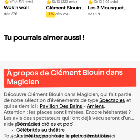
9/10 (153 avis)
10/10 (223 avis)
10/10 (102 avis)
Wok'n woll
Clément Blouin da
Les 3 Mousquetair
ns Magicien
es environ
dès 27€
-7%
dès 25€
dès 27€
Tu pourrais aimer aussi !
À propos de Clément Blouin dans
Magicien
Découvre Clément Blouin dans Magicien, qui fait partie
de notre sélection d’événements de type
Spectacles
et
qui se tient ici :
Pavillon Des Bains
-
Amiens
.
Attention : les places sont limitées. Encore hésitant(e) ?
Les avis des spectateurs qui l'ont déjà vécu seront d'une
aide précieuse !
Comédies drôles et pop’
Célébrités au théâtre
Toujours à la recherche de la sortie idéale ? Voici
Au théâtre, pour faire le plein d’émotions