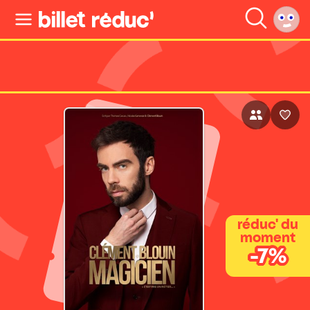
réduc' du
moment
-7%