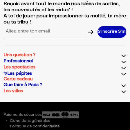
Reçois avant tout le monde nos idées de sorties,
les nouveautés et les réduc' !
A toi de jouer pour impressionner ta moitié, ta mère
ou ta tribu !
S’inscrire S’inscrire S’in
Adresse email pour la newsletter
Une question ?
Professionnel
Les spectacles
✨Les pépites
Carte cadeau
Que faire à Paris ?
Les villes
Paiements sécurisés
Conditions générales
Politique de confidentialité