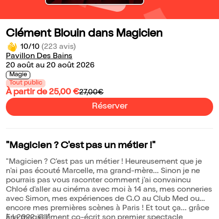
Clément Blouin dans Magicien
10/10
(223 avis)
Pavillon Des Bains
20 août au 20 août 2026
Magie
Tout public
À partir de 25,00 €
27,00€
Réserver
"Magicien ? C'est pas un métier !"
"Magicien ? C'est pas un métier ! Heureusement que je
n'ai pas écouté Marcelle, ma grand-mère... Sinon je ne
pourrais pas vous raconter comment j'ai convaincu
Chloé d'aller au cinéma avec moi à 14 ans, mes conneries
avec Simon, mes expériences de G.O au Club Med ou
encore mes premières scènes à Paris ! Et tout ça... grâce
à la magie !"
En 2022, Clément co-écrit son premier spectacle