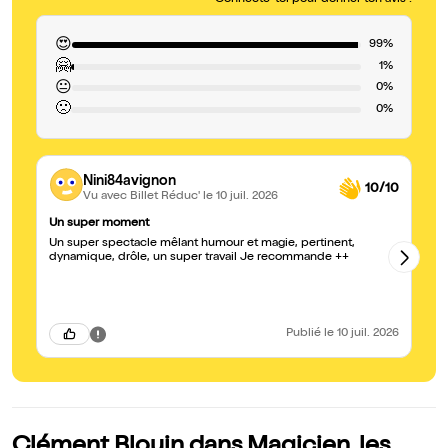
Connecte-toi pour donner ton avis !
😍
99%
🤗
1%
😐
0%
🙁
0%
Nini84avignon
10/10
Vu avec Billet Réduc'
le 10 juil. 2026
Un super moment
Ex
Un super spectacle mêlant humour et magie, pertinent,
So
dynamique, drôle, un super travail Je recommande ++
vo
pr
Publié
le 10 juil. 2026
Clément Blouin dans Magicien, les