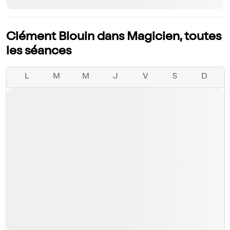
Clément Blouin dans Magicien, toutes
les séances
L
M
M
J
V
S
D