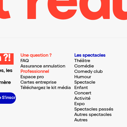
Une question ?
Les spectacles
 ?!
FAQ
Théâtre
Assurance annulation
Comédie
s, les
Professionnel
Comedy club
Espace pro
Humour
 mère
Cartes entreprise
Spectacle
Téléchargez le kit média
Enfant
Concert
scrire S’inscrire S’inscrire S’inscrire S’inscrire S’inscrire S’inscrire S’inscrire
Activité
Expo
Spectacles passés
Autres spectacles
Autres