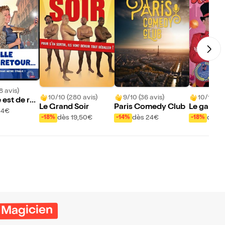
8 avis)
10/10 (280 avis)
9/10 (36 avis)
10/10 (95
 est de ret
Le Grand Soir
Paris Comedy Club
Le gardie
24€
bons
dès 19,50€
dès 24€
dès 8
-18%
-14%
-18%
 Magicien