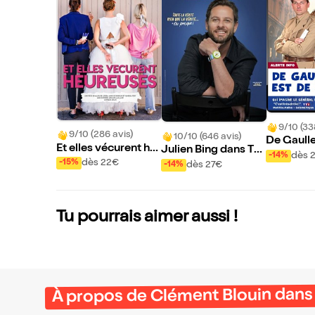
9/10 (33
9/10 (286 avis)
10/10 (646 avis)
De Gaulle
Et elles vécurent he
Julien Bing dans To
our
dès 
-14%
ureuses
ute la vérité, rien qu
dès 22€
-15%
dès 27€
-14%
e la vérité ou presqu
e
Tu pourrais aimer aussi !
À propos de Clément Blouin dans