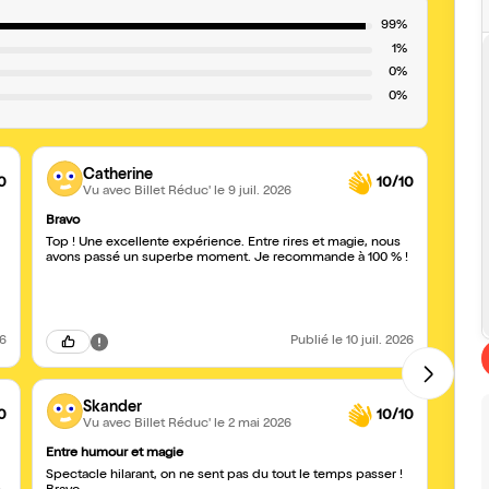
99%
1%
0%
0%
Catherine
0
10/10
Vu avec Billet Réduc'
le 9 juil. 2026
Bravo
A voir 
Top ! Une excellente expérience. Entre rires et magie, nous
Nous 
avons passé un superbe moment. Je recommande à 100 % !
Savou
Cléme
26
Publié
le 10 juil. 2026
Skander
0
10/10
Vu avec Billet Réduc'
le 2 mai 2026
Entre humour et magie
Encore
Spectacle hilarant, on ne sent pas du tout le temps passer !
Cockta