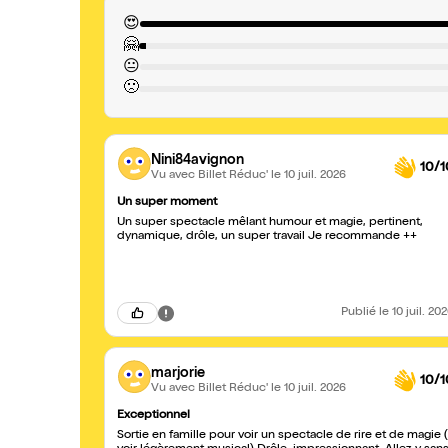
😍
🤗
😐
🙁
Nini84avignon
10/1
Vu avec Billet Réduc'
le 10 juil. 2026
Un super moment
Un super spectacle mêlant humour et magie, pertinent,
dynamique, drôle, un super travail Je recommande ++
Publié
le 10 juil. 20
marjorie
10/1
Vu avec Billet Réduc'
le 10 juil. 2026
Exceptionnel
Sortie en famille pour voir un spectacle de rire et de magie (