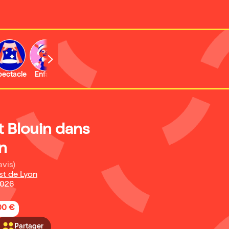
b
pectacle
Enfant
Concert
Activité
Expo et musée
 Blouin dans
n
avis)
st de Lyon
2026
,00 €
Partager