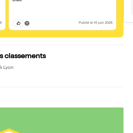
s
Bravo
Même 
opérante encor
la cha
26
Publié
le 14 juin 2026
es classements
 à Lyon