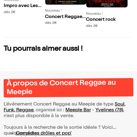
Nouveau !
Impro avec Les
Nouveau !
Z'épices au Meepl
dès 2€
Nouveau !
Concert Reggae
e Bar
Concert rock
& Dancehall au M
dès 2€
dès 2€
eeple Bar
Tu pourrais aimer aussi !
À propos de Concert Reggae au
Meeple
L’événement Concert Reggae au Meeple de type
Soul,
Funk, Reggae
, organisé ici :
Meeple Bar
-
Yvelines (78)
,
n'est plus disponible à la vente.
Toujours à la recherche de la sortie idéale ? Voici
quelques pistes :
Comédies drôles et pop’