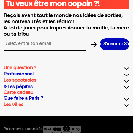
Tu veux être mon copain ?!
Reçois avant tout le monde nos idées de sorties,
les nouveautés et les réduc' !
A toi de jouer pour impressionner ta moitié, ta mère
ou ta tribu !
S’inscrire S’inscrir
Adresse email pour la newsletter
Une question ?
Professionnel
Les spectacles
✨Les pépites
Carte cadeau
Que faire à Paris ?
Les villes
Paiements sécurisés